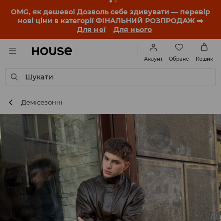
-30% на ПРОДУКТ ДНЯ 🛍️ Купон та деталі акції
знайдеш у своєму обліковому записі 💸
ЗАВАНТАЖИТИ ДОДАТОК
Обране
Акаунт
Кошик
Шукати
Демісезонні