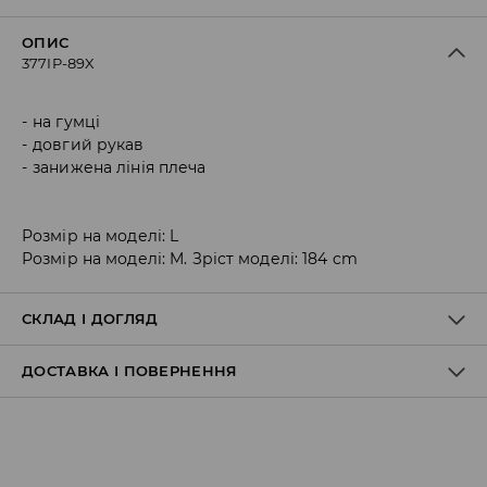
ОПИС
377IP-89X
на гумці
довгий рукав
занижена лінія плеча
Розмір на моделі: L
Розмір на моделі: M. Зріст моделі: 184 cm
СКЛАД І ДОГЛЯД
ДОСТАВКА І ПОВЕРНЕННЯ
100% ПОЛІУРЕТАН
Правила доставки