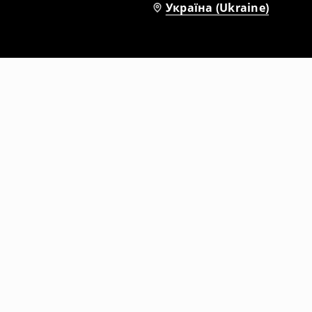
Україна (Ukraine)
Футболка з написом Moomin
399
UAH
799
UAH