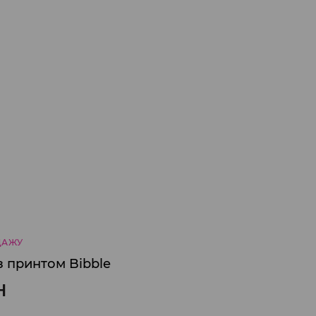
ДАЖУ
з принтом Bibble
H