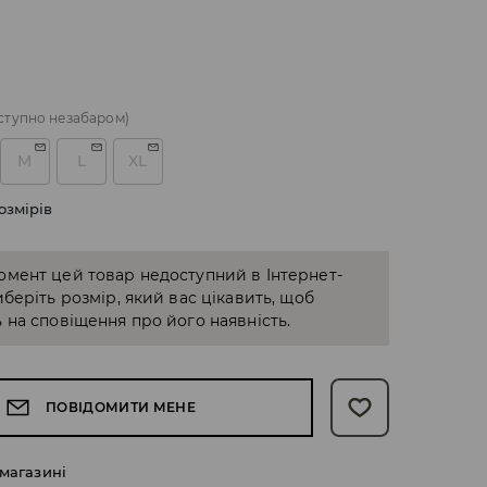
ступно незабаром)
M
L
XL
озмірів
омент цей товар недоступний в Інтернет-
иберіть розмір, який вас цікавить, щоб
 на сповіщення про його наявність.
ПОВІДОМИТИ МЕНЕ
 магазині