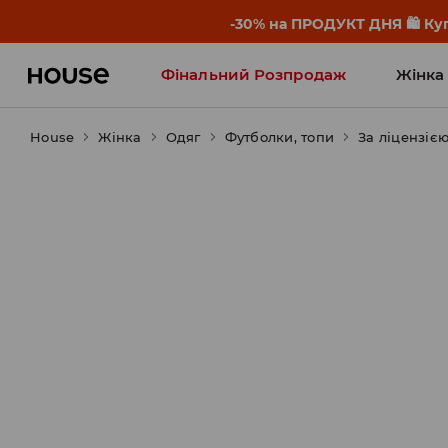
-30% на ПРОДУКТ ДНЯ 🛍️ Куп
Фінальний Розпродаж
Жінка
House
Жінка
Influencers' Faves
Одяг
Футболки, топи
За ліцензіє