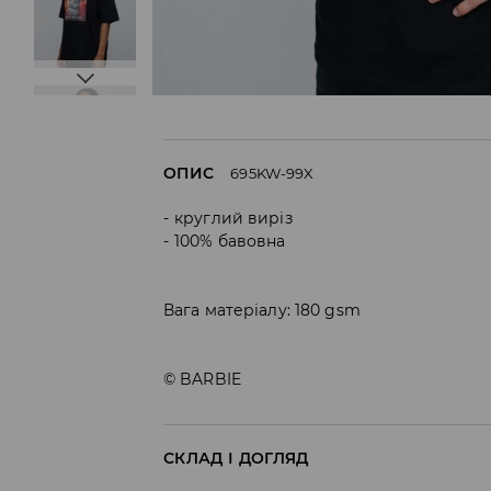
ОПИС
695KW-99X
круглий виріз
100% бавовна
Вага матеріалу: 180 gsm
© BARBIE
СКЛАД І ДОГЛЯД