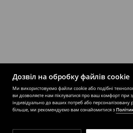
Правила повернення
Ви можете повернути товар в інтерне
на сайті.
⟶
Правила повернення
Дозвіл на обробку файлів cookie
Ми використовуємо файли cookie або подібні техноло
ви дозволяєте нам піклуватися про ваш комфорт при 
індивідуально до ваших потреб або персоналізовану р
більше, ми рекомендуємо вам ознайомитися з
Політи