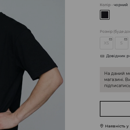
Колір
-
чорний
Розмір
(буде до
XS
S
Довідник р
На даний м
магазині. В
підписатись
Наявність у