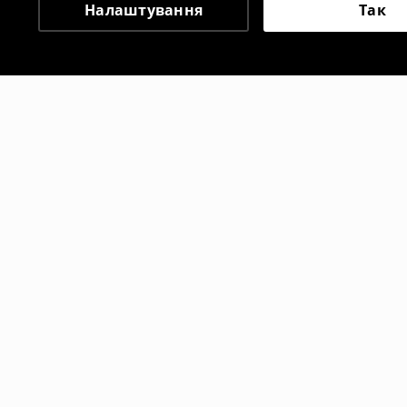
Налаштування
Так
Інші клієнти також об
Піжамний комплект з принтом Care Bears
Футболка l
499
UAH
399
UAH
999
UAH
89