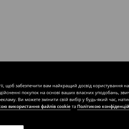
т-магазин, заповнивши форму
гії, щоб забезпечити вам найкращий досвід користування н
здійсненні покупок на основі ваших власних уподобань, зви
екламу. Ви можете змінити свій вибір у будь-який час, на
кою використання файлів cookie
та
Політикою конфіденцій