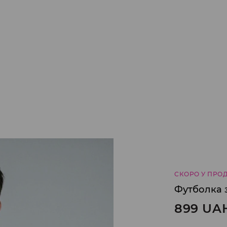
СКОРО У ПРО
Футболка 
899
UA