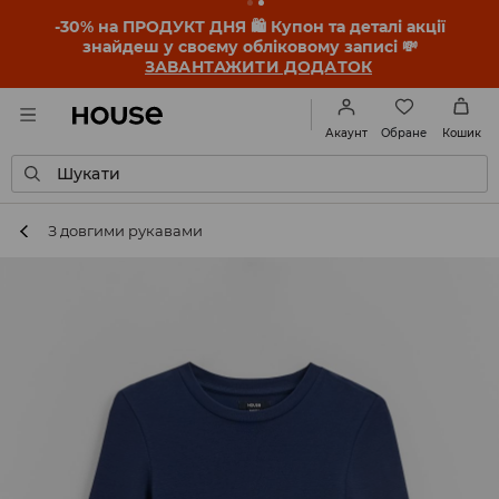
-30% на ПРОДУКТ ДНЯ 🛍️ Купон та деталі акції
знайдеш у своєму обліковому записі 💸
ЗАВАНТАЖИТИ ДОДАТОК
Обране
Акаунт
Кошик
Шукати
З довгими рукавами