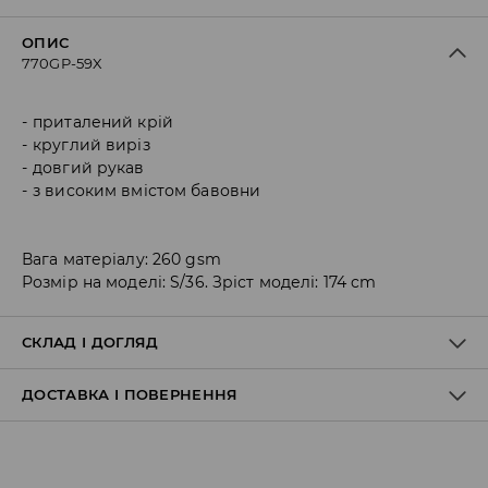
ОПИС
770GP-59X
приталений крій
круглий виріз
довгий рукав
з високим вмістом бавовни
Вага матеріалу: 260 gsm
Розмір на моделі: S/36. Зріст моделі: 174 cm
СКЛАД І ДОГЛЯД
ДОСТАВКА І ПОВЕРНЕННЯ
95% БАВОВНА, 5% ЕЛАСТАН
Правила доставки