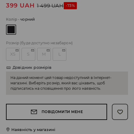
399
UAH
1 499
UAH
-73%
Колір
-
чорний
Розмір
(буде доступно незабаром)
XS
S
M
L
Довідник розмірів
На даний момент цей товар недоступний в Інтернет-
магазині. Виберіть розмір, який вас цікавить, щоб
підписатись на сповіщення про його наявність.
ПОВІДОМИТИ МЕНЕ
Наявність у магазині