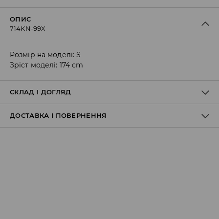
ОПИС
714KN-99X
Розмір на моделі: S
Зріст моделі: 174 cm
СКЛАД І ДОГЛЯД
ДОСТАВКА І ПОВЕРНЕННЯ
95% ПОЛІЕСТЕР, 5% ЕЛАСТАН
Правила доставки
Пункт відбору Meest Пошта:
199 UAH
*
від 6-10 днiв