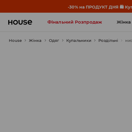
-30% на ПРОДУКТ ДНЯ 🛍️ Куп
Фінальний Розпродаж
Жінка
House
Жінка
Influencers' Faves
Одяг
Купальники
Роздільні
низ