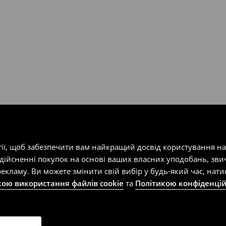
т-магазин, заповнивши форму
гії, щоб забезпечити вам найкращий досвід користування н
здійсненні покупок на основі ваших власних уподобань, зви
екламу. Ви можете змінити свій вибір у будь-який час, на
кою використання файлів cookie
та
Політикою конфіденцій