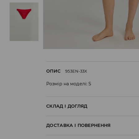
ОПИС
953EN-33X
Розмір на моделі: S
СКЛАД І ДОГЛЯД
Склад матеріалу I
:
85% ПОЛІЕСТЕР, 15% ЕЛАС
ДОСТАВКА І ПОВЕРНЕННЯ
Склад матеріалу II
:
100% ПОЛІЕСТЕР
Правила доставки