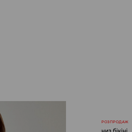
РОЗПРОДАЖ
низ бікіні