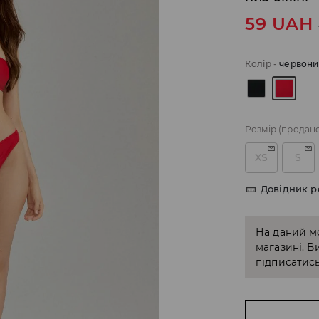
59
UAH
Колір
-
червони
Розмір
(продан
XS
S
Довідник р
На даний м
магазині. В
підписатись