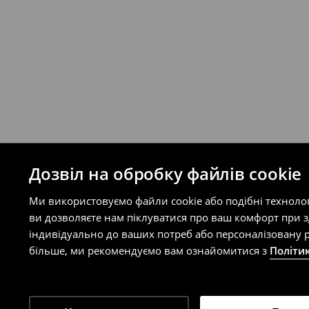
Ви можете повернути товар в інтерне
на сайті.
⟶
Правила повернення
Дозвіл на обробку файлів cookie
Ми використовуємо файли cookie або подібні техноло
ви дозволяєте нам піклуватися про ваш комфорт при 
індивідуально до ваших потреб або персоналізовану р
більше, ми рекомендуємо вам ознайомитися з
Політи