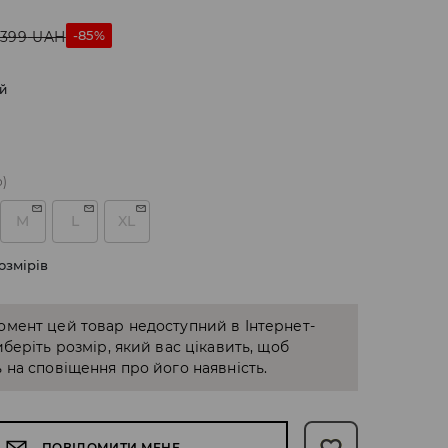
-85%
399
UAH
й
о)
M
L
XL
озмірів
омент цей товар недоступний в Інтернет-
иберіть розмір, який вас цікавить, щоб
 на сповіщення про його наявність.
ПОВІДОМИТИ МЕНЕ