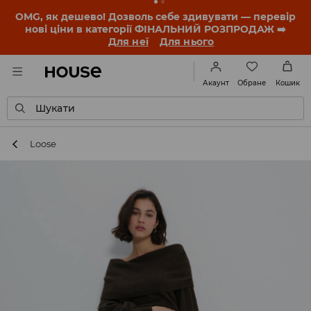
-30% на ПРОДУКТ ДНЯ 🛍️ Купон та деталі акції
знайдеш у своєму обліковому записі 💸
ЗАВАНТАЖИТИ ДОДАТОК
Обране
Акаунт
Кошик
Шукати
Loose