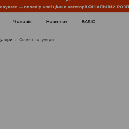
он та деталі акції знайдеш у своєму обліковому записі 💸
Чоловік
Новинки
BASIC
куляри
Сонячні окуляри