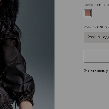
Колір
-
темно-к
Розмір
-
ONE SI
Розмір - од
Наявність у