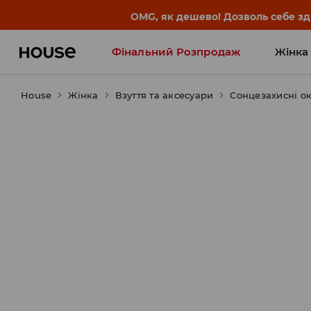
-30% на ПРОДУКТ ДНЯ 🛍️ Куп
Фінальний Розпродаж
Жінка
House
Жінка
Influencers' Faves
Взуття та аксесуари
Сонцезахисні o