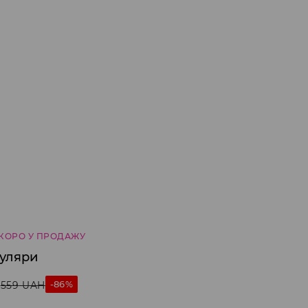
КОРО У ПРОДАЖУ
куляри
-86%
559
UAH