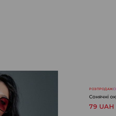
РОЗПРОДАЖ
С
Сонячні о
79
UAH