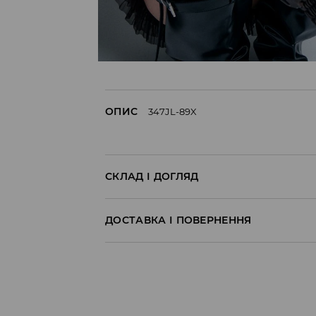
ОПИС
347JL-89X
СКЛАД І ДОГЛЯД
60% ПОЛІКАРБОНАТ, 40% АКРИЛ
ДОСТАВКА І ПОВЕРНЕННЯ
Правила доставки
Пункт відбору Meest Пошта:
199 UAH
*