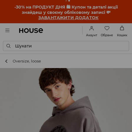
-30% на ПРОДУКТ ДНЯ 🛍️ Купон та деталі акції
знайдеш у своєму обліковому записі 💸
ЗАВАНТАЖИТИ ДОДАТОК
Обране
Акаунт
Кошик
Шукати
Oversize, loose