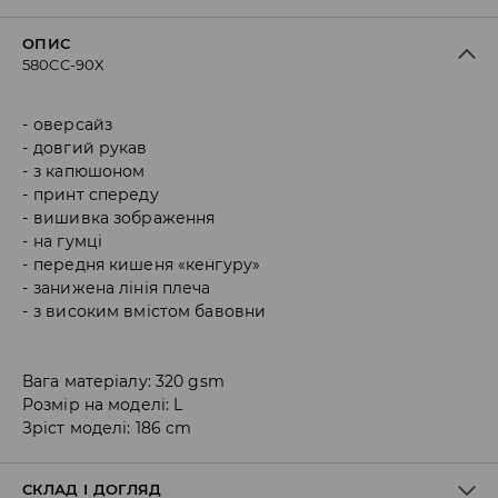
ОПИС
580CC-90X
оверсайз
довгий рукав
з капюшоном
принт спереду
вишивка зображення
на гумці
передня кишеня «кенгуру»
занижена лінія плеча
з високим вмістом бавовни
Вага матеріалу: 320 gsm
Розмір на моделі: L
Зріст моделі: 186 cm
СКЛАД І ДОГЛЯД