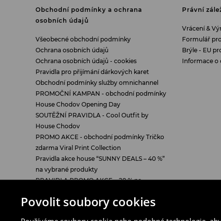
Obchodní podmínky a ochrana
Právní zále
osobních údajů
Vrácení & V
Všeobecné obchodní podmínky
Formulář pr
Ochrana osobních údajů
Brýle - EU pr
Ochrana osobních údajů - cookies
Informace o 
Pravidla pro přijímání dárkových karet
Obchodní podmínky služby omnichannel
PROMOČNÍ KAMPAN - obchodní podmínky
House Chodov Opening Day
SOUTĚŽNÍ PRAVIDLA - Cool Outfit by
House Chodov
PROMO AKCE - obchodní podmínky Tričko
zdarma Viral Print Collection
Pravidla akce house “SUNNY DEALS – 40 %”
na vybrané produkty
PRAVIDLA PROMO AKCE „-20 % na
veškerou obuv a doplňky při nákupu
Povolit soubory cookies
alespoň 2 ks na prodejně během vyzvednutí
online objednávky“