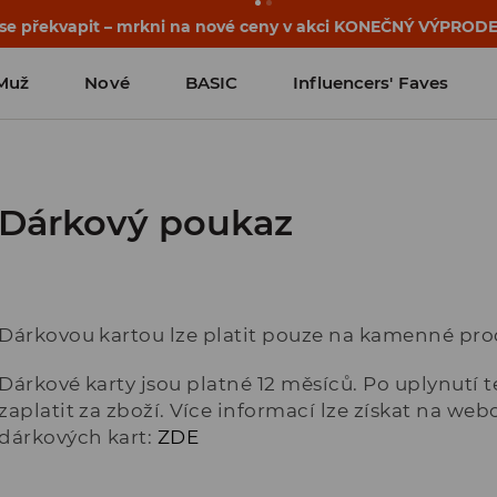
 se překvapit – mrkni na nové ceny v akci KONEČNÝ VÝPRODE
Muž
Nové
BASIC
Influencers' Faves
Dárkový poukaz
Dárkovou kartou lze platit pouze na kamenné pro
Dárkové karty jsou platné 12 měsíců. Po uplynutí t
zaplatit za zboží. Více informací lze získat na we
dárkových kart:
ZDE