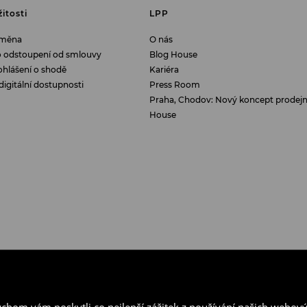
žitosti
LPP
ýměna
O nás
o odstoupení od smlouvy
Blog House
ohlášení o shodě
Kariéra
digitální dostupnosti
Press Room
Praha, Chodov: Nový koncept prodej
House