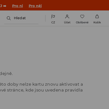
J ➡️
Pro ni
Pro něj
Hledat
CZ
Účet
Oblíbené
Košík
dejně.
éto doby nelze kartu znovu aktivovat a
bové stránce, kde jsou uvedena pravidla