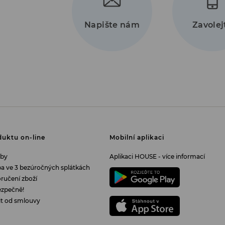
+420 2
330 71
Napište nám
Zavolej
uktu on-line
Mobilní aplikaci
tby
Aplikaci HOUSE - více informací
tba ve 3 bezúročných splátkách
ručení zboží
ezpečně!
it od smlouvy