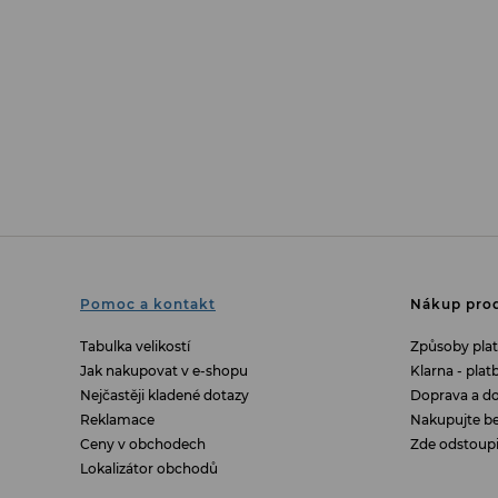
Pomoc a kontakt
Nákup prod
Tabulka velikostí
Způsoby pla
Jak nakupovat v e-shopu
Klarna - pla
Nejčastěji kladené dotazy
Doprava a do
Reklamace
Nakupujte b
Ceny v obchodech
Zde odstoup
Lokalizátor obchodů