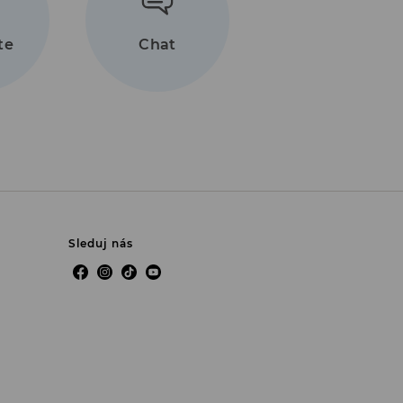
96
3
te
Chat
Sleduj nás