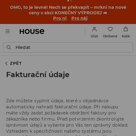
OMG, to je levné! Nech se překvapit – mrkni na nové
ceny v akci KONEČNÝ VÝPRODEJ ➡️
Pro ni
Pro něj
Oblíbené
Účet
Košík
Hledat
ZPĚT
Fakturační údaje
Zde můžete vyplnit údaje, které v objednávce
automaticky nahradí fakturační údaje. Při nákupu
máte vždy zadat požadavek obdržení faktury pro
zákazníka nebo firmu. Před potvrzením zkontrolujte
správnost údajů a vyberte pro Vás ten správný doklad.
Vzhledem k specifičnosti našeho systému jsou