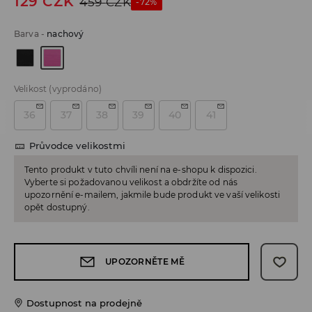
129
CZK
459
CZK
-72%
Barva
-
nachový
Velikost
(vyprodáno)
36
37
38
39
40
41
Průvodce velikostmi
Tento produkt v tuto chvíli není na e-shopu k dispozici.
Vyberte si požadovanou velikost a obdržíte od nás
upozornění e-mailem, jakmile bude produkt ve vaší velikosti
opět dostupný.
UPOZORNĚTE MĚ
Dostupnost na prodejně