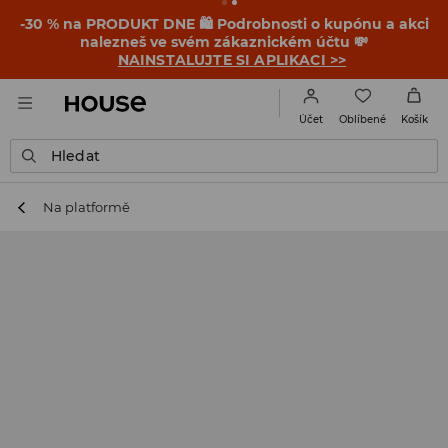
-30 % na PRODUKT DNE 🛍️ Podrobnosti o kupónu a akci
nalezneš ve svém zákaznickém účtu 💸
NAINSTALUJTE SI APLIKACI >>
Oblíbené
Účet
Košík
Hledat
Na platformě