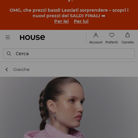
OMG, che prezzi bassi! Lasciati sorprendere – scopri i
nuovi prezzi dei SALDI FINALI ➡️
Per lei
Per lui
Preferiti
Account
Carrello
Cerca
Giacche