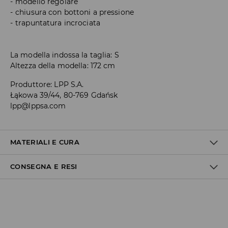
modello regolare
chiusura con bottoni a pressione
trapuntatura incrociata
La modella indossa la taglia: S
Altezza della modella: 172 cm
Produttore
:
LPP S.A.
Łąkowa 39/44, 80-769 Gdańsk
lpp@lppsa.com
MATERIALI E CURA
CONSEGNA E RESI
1° TESSUTO
:
100% POLIAMMIDE
IMBOTTITURA
:
100% POLIESTERE
1° RIVESTIMENTO
:
100% POLIAMMIDE
Politica di spedizione
LAVAGGIO A SECCO IN TETRACLOROETENE O
IDROCARBURI - PROCEDIMENTO DELICATO
Consegna gratuita da 40 EUR | I resi gratuiti