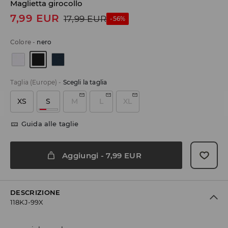
Maglietta girocollo
7,99
EUR
17,99
EUR
-56%
Colore
-
nero
Taglia (Europe)
-
Scegli la taglia
XS
S
M
L
XL
Guida alle taglie
Aggiungi
-
7,99
EUR
DESCRIZIONE
118KJ-99X