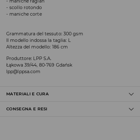
maniche raglan
scollo rotondo
maniche corte
Grammatura del tessuto: 300 gsm
Il modello indossa la taglia: L
Altezza del modello: 186 cm
Produttore
:
LPP S.A.
Łąkowa 39/44, 80-769 Gdańsk
lpp@lppsa.com
MATERIALI E CURA
CONSEGNA E RESI
Politica di spedizione