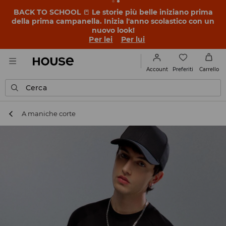
BACK TO SCHOOL
📒
Le storie più belle iniziano prima
della prima campanella. Inizia l'anno scolastico con un
nuovo look!
Per lei
Per lui
Preferiti
Account
Carrello
Cerca
A maniche corte