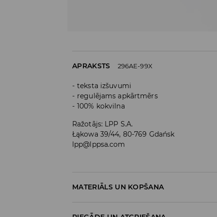
APRAKSTS
296AE-99X
teksta izšuvumi
regulējams apkārtmērs
100% kokvilna
Ražotājs
:
LPP S.A.
Łąkowa 39/44, 80-769 Gdańsk
lpp@lppsa.com
MATERIĀLS UN KOPŠANA
Materiāls I
:
100% KOKVILNA