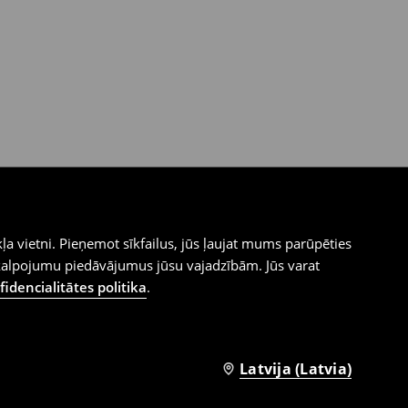
ļa vietni. Pieņemot sīkfailus, jūs ļaujat mums parūpēties
kalpojumu piedāvājumus jūsu vajadzībām. Jūs varat
idencialitātes politika
.
Latvija (Latvia)