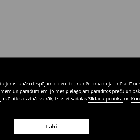
iegtu jums labāko iespējamo pieredzi, kamēr izmantojat mūsu tīmek
 vēlmēm un paradumiem, jo mēs pielāgojam parādītos preču un pa
 ja vēlaties uzzināt vairāk, izlasiet sadaļas
Sīkfailu politika
un
Konf
Labi