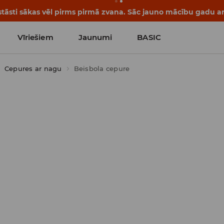
tāsti sākas vēl pirms pirmā zvana. Sāc jauno mācību gadu ar 
Vīriešiem
Jaunumi
BASIC
Cepures ar nagu
Beisbola cepure