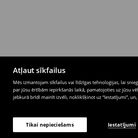
Atļaut sīkfailus
Mēs izmantojam sīkfailus vai līdzīgas tehnoloģijas, lai sn
par jūsu ērtībām iepirkšanās laikā, pamatojoties uz jūsu
jebkurā brīdī mainīt izvēli, noklikšķinot uz “Iestatījumi”, un,
Iestatījumi
Tikai nepieciešams