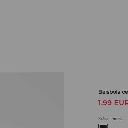
Beisbola c
1,99
EU
Krāsa
-
melns