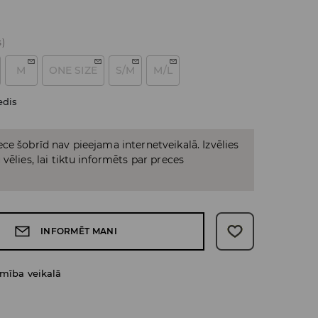
s)
M
ONE SIZE
S/M
M/L
edis
ce šobrīd nav pieejama internetveikalā. Izvēlies
vēlies, lai tiktu informēts par preces
INFORMĒT MANI
amība veikalā