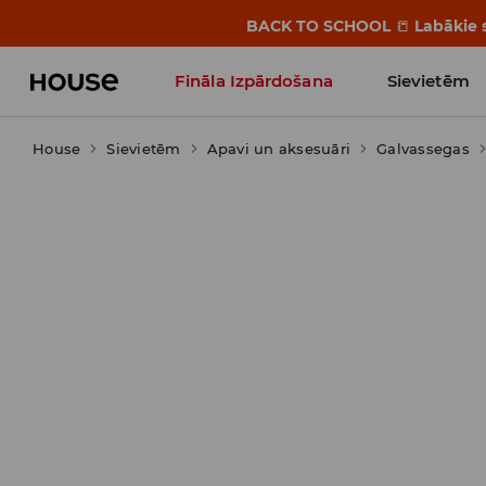
BACK TO SCHOOL
📒
Labākie s
Fināla Izpārdošana
Sievietēm
House
Sievietēm
Influencers' Faves
Apavi un aksesuāri
Galvassegas