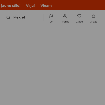
jaunu stilu!
Viņai
Viņam
Meklēt
LV
Profils
Izlase
Grozs