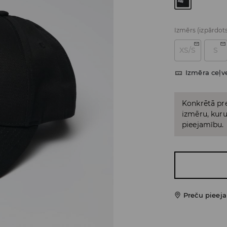
Izmērs
(izpārdot
XS/S
S
Izmēra ceļv
Konkrētā pre
izmēru, kuru 
pieejamību.
Preču pieej