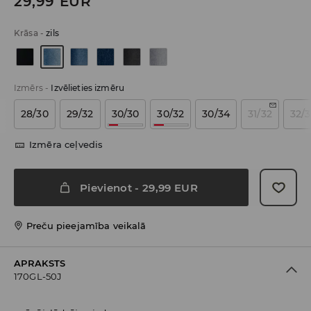
29,99
EUR
Krāsa
-
zils
Izmērs
-
Izvēlieties izmēru
28/30
29/32
30/30
30/32
30/34
31/32
32/
Izmēra ceļvedis
Pievienot
-
29,99
EUR
Preču pieejamība veikalā
APRAKSTS
170GL-50J