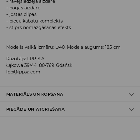
rāvējslēdzēja aizdare
pogas aizdare
jostas cilpas
piecu kabatu komplekts
stiprs nomazgāšanas efekts
Modelis valkā izmēru: L/40. Modeļa augums: 185 cm
Ražotājs
:
LPP S.A.
Łąkowa 39/44, 80-769 Gdańsk
lpp@lppsa.com
MATERIĀLS UN KOPŠANA
PIEGĀDE UN ATGRIEŠANA
Materiāls I
:
99% KOKVILNA, 1% ELASTĀNS
MAZGĀT AUTOMĀTISKAJĀ VEĻAS MAZGĀŠANAS MAŠĪNĀ
Piegādes politika
MAX. TEMP. 30° C
NEBALINĀT