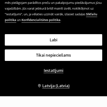
mēs pielāgojam parādītos preču un pakalpojumu piedāvājumus jūsu
vajadzībām. Jūs varat jebkurā brīdī mainīt izvēli, noklikšķinot uz
“Iestatījumi”, un, ja vēlaties uzzināt vairāk, izlasiet sadaļas
Sīkfailu
politika
un
Konfidencialitātes politika
.
Labi
Tikai nepieciešams
Iestatījumi
Latvija (Latvia)