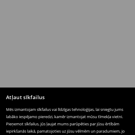
Atļaut sīkfailus
Mēs izmantojam sīkfailus vai līdzīgas tehnoloģijas, lai sniegtu jums
labāko iespējamo pieredzi, kamēr izmantojat mūsu tīmekļa vietni.
Pieņemot sīkfailus, jūs ļaujat mums parūpēties par jūsu ērtībām
iepirkšanās laikā, pamatojoties uz jūsu vēlmēm un paradumiem, jo