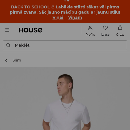
BACK TO SCHOOL
📒
Labākie stāsti sākas vēl pirms
pirmā zvana. Sāc jauno mācību gadu ar jaunu stilu!
Viņai
Viņam
Izlase
Profils
Grozs
Meklēt
Slim