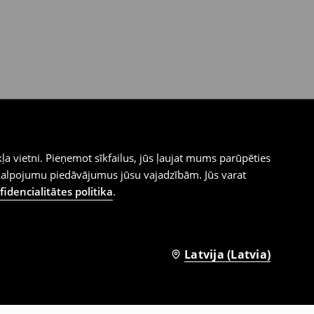
ļa vietni. Pieņemot sīkfailus, jūs ļaujat mums parūpēties
kalpojumu piedāvājumus jūsu vajadzībām. Jūs varat
idencialitātes politika
.
Latvija (Latvia)