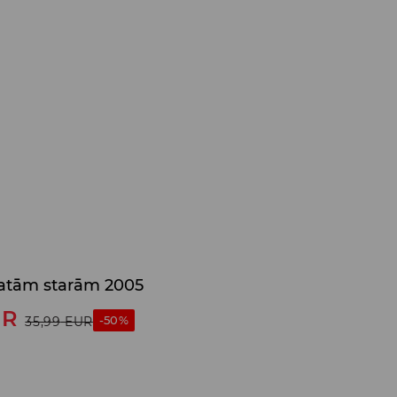
platām starām 2005
UR
-50%
35,99
EUR