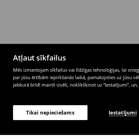
Atļaut sīkfailus
Mēs izmantojam sīkfailus vai līdzīgas tehnoloģijas, lai sn
par jūsu ērtībām iepirkšanās laikā, pamatojoties uz jūsu
jebkurā brīdī mainīt izvēli, noklikšķinot uz “Iestatījumi”, un,
Iestatījumi
Tikai nepieciešams