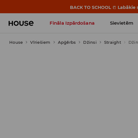
BACK TO SCHOOL
📒
Labākie s
Fināla Izpārdošana
Sievietēm
House
Vīriešiem
Influencers' Faves
Apģērbs
Džinsi
Straight
Džin