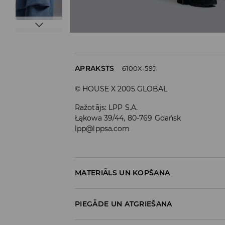
APRAKSTS
6100X-59J
© HOUSE X 2005 GLOBAL
Ražotājs
:
LPP S.A.
Łąkowa 39/44, 80-769 Gdańsk
lpp@lppsa.com
MATERIĀLS UN KOPŠANA
Materiāls I
:
100% KOKVILNA
PIEGĀDE UN ATGRIEŠANA
MAZGĀT AUTOMĀTISKAJĀ VEĻAS MAZGĀŠA