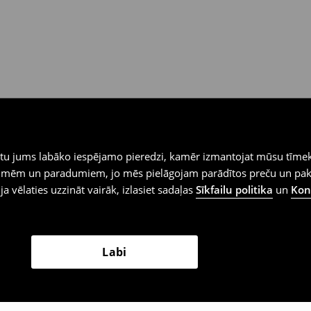
iegtu jums labāko iespējamo pieredzi, kamēr izmantojat mūsu tīmek
 vēlmēm un paradumiem, jo mēs pielāgojam parādītos preču un pa
 ja vēlaties uzzināt vairāk, izlasiet sadaļas
Sīkfailu politika
un
Konf
Labi