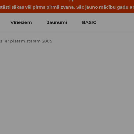
tāsti sākas vēl pirms pirmā zvana. Sāc jauno mācību gadu ar 
Vīriešiem
Jaunumi
BASIC
si ar platām starām 2005