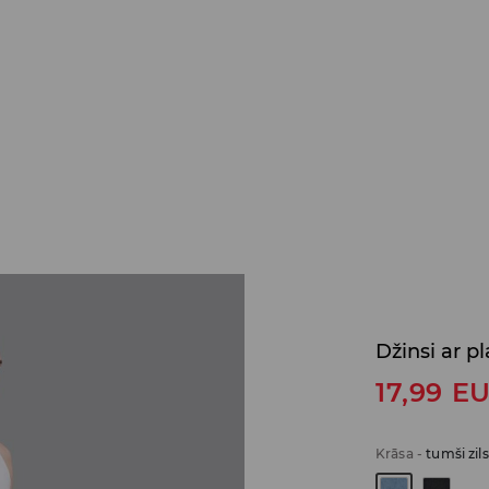
Džinsi ar 
17,99
E
Krāsa
-
tumši zils