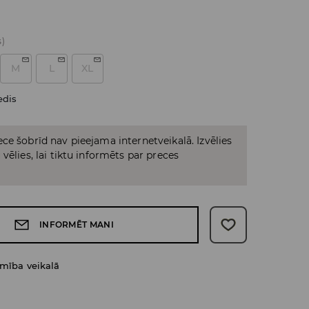
s)
M
L
XL
edis
ce šobrīd nav pieejama internetveikalā. Izvēlies
vēlies, lai tiktu informēts par preces
INFORMĒT MANI
amība veikalā