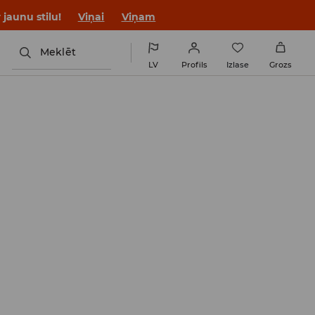
jaunu stilu!
Viņai
Viņam
Meklēt
LV
Profils
Izlase
Grozs