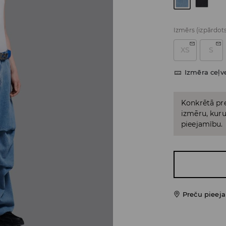
Izmērs
(izpārdot
XS
S
Izmēra ceļv
Konkrētā pre
izmēru, kuru 
pieejamību.
Preču pieej