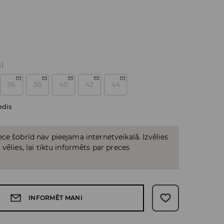
s)
36
38
40
42
44
edis
ce šobrīd nav pieejama internetveikalā. Izvēlies
vēlies, lai tiktu informēts par preces
INFORMĒT MANI