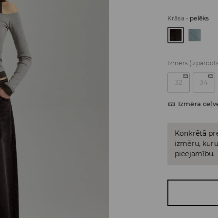
Krāsa
-
pelēks
Izmērs
(izpārdot
32
34
Izmēra ceļv
Konkrētā pre
izmēru, kuru 
pieejamību.