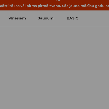
tāsti sākas vēl pirms pirmā zvana. Sāc jauno mācību gadu ar 
Vīriešiem
Jaunumi
BASIC