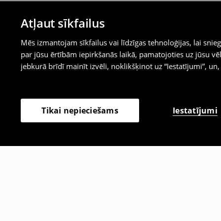
Atļaut sīkfailus
Mēs izmantojam sīkfailus vai līdzīgas tehnoloģijas, lai sn
par jūsu ērtībām iepirkšanās laikā, pamatojoties uz jūsu
jebkurā brīdī mainīt izvēli, noklikšķinot uz “Iestatījumi”, un,
Iestatījumi
Tikai nepieciešams