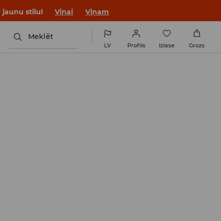
jaunu stilu!
Viņai
Viņam
Meklēt
LV
Profils
Izlase
Grozs