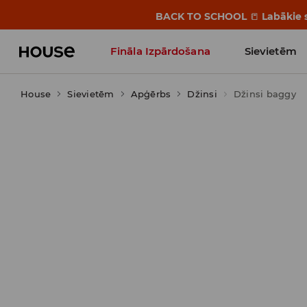
BACK TO SCHOOL
📒
Labākie s
Fināla Izpārdošana
Sievietēm
House
Sievietēm
Influencers' Faves
Apģērbs
Džinsi
Džinsi baggy