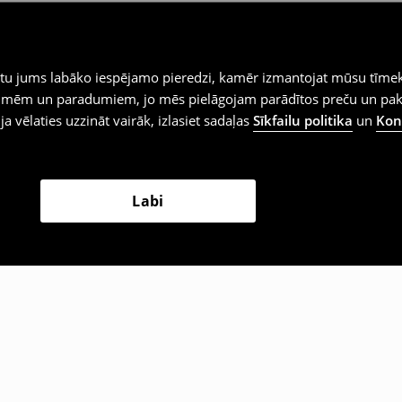
iegtu jums labāko iespējamo pieredzi, kamēr izmantojat mūsu tīmek
 vēlmēm un paradumiem, jo mēs pielāgojam parādītos preču un pa
 ja vēlaties uzzināt vairāk, izlasiet sadaļas
Sīkfailu politika
un
Konf
Labi