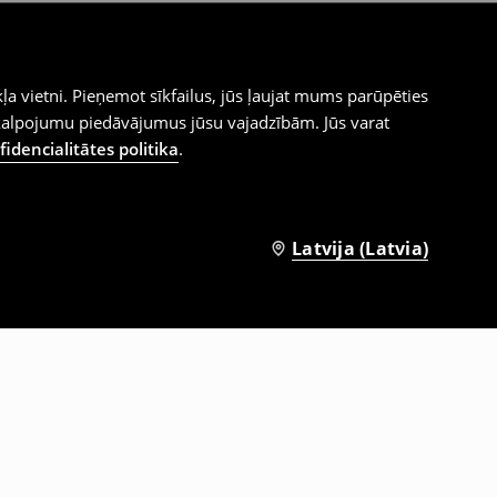
ļa vietni. Pieņemot sīkfailus, jūs ļaujat mums parūpēties
kalpojumu piedāvājumus jūsu vajadzībām. Jūs varat
idencialitātes politika
.
Latvija (Latvia)