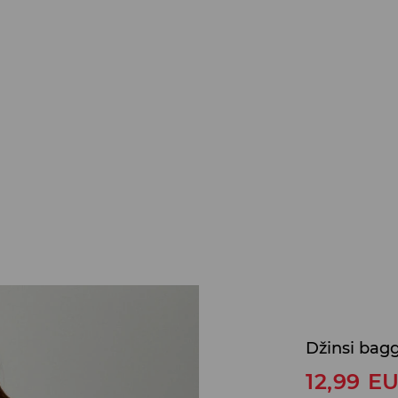
Džinsi bag
12,99
E