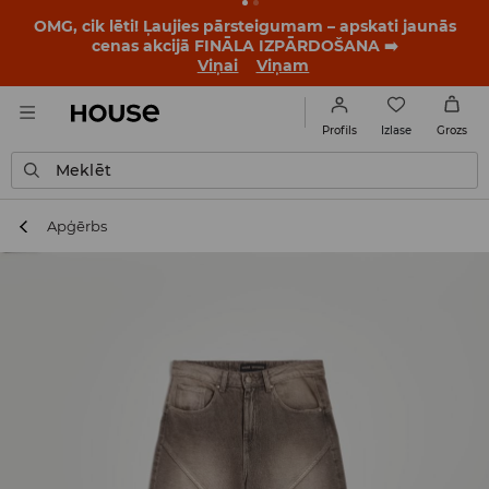
BACK TO SCHOOL
📒
Labākie stāsti sākas vēl pirms
pirmā zvana. Sāc jauno mācību gadu ar jaunu stilu!
Viņai
Viņam
Izlase
Profils
Grozs
Meklēt
Apģērbs