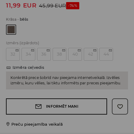
11,99
EUR
45,99
EUR
-74%
Krāsa
-
bēšs
Izmērs
(izpārdots)
32
34
36
38
40
42
44
Izmēra ceļvedis
Konkrētā prece šobrīd nav pieejama internetveikalā. Izvēlies
izmēru, kuru vēlies, lai tiktu informēts par preces pieejamību.
INFORMĒT MANI
Preču pieejamība veikalā