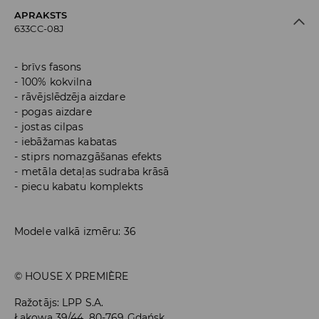
APRAKSTS
633CC-08J
brīvs fasons
100% kokvilna
rāvējslēdzēja aizdare
pogas aizdare
jostas cilpas
iebāžamas kabatas
stiprs nomazgāšanas efekts
metāla detaļas sudraba krāsā
piecu kabatu komplekts
Modele valkā izmēru: 36
© HOUSE X PREMIÈRE
Ražotājs
:
LPP S.A.
Łąkowa 39/44, 80-769 Gdańsk