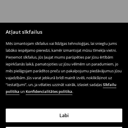
Atļaut sīkfailus
Mēs izmantojam sīkfailus vai līdzīgas tehnoloģijas, lai sniegtu jums
labāko iespējamo pieredzi, kamēr izmantojat mūsu tīmekļa vietni.
Pieņemot sīkfailus, jūs ļaujat mums parūpēties par jūsu ērtībām
iepirkšanās laikā, pamatojoties uz jūsu vēlmēm un paradumiem, jo
mēs pielāgojam parādītos preču un pakalpojumu piedāvājumus jūsu
vajadzībām. Jūs varat jebkurā brīdī mainīt izvēli, noklikšķinot uz
“Iestatījumi”, un, ja vēlaties uzzināt vairāk, izlasiet sadaļas
Sīkfailu
politika
un
Konfidencialitātes politika
.
Labi