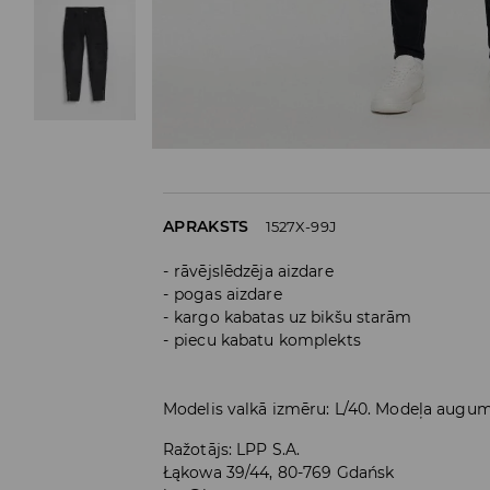
APRAKSTS
1527X-99J
rāvējslēdzēja aizdare
pogas aizdare
kargo kabatas uz bikšu starām
piecu kabatu komplekts
Modelis valkā izmēru: L/40. Modeļa augu
Ražotājs
:
LPP S.A.
Łąkowa 39/44, 80-769 Gdańsk