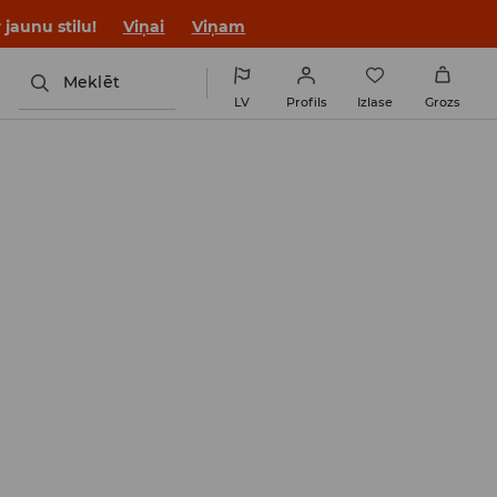
jaunu stilu!
Viņai
Viņam
Meklēt
LV
Profils
Izlase
Grozs