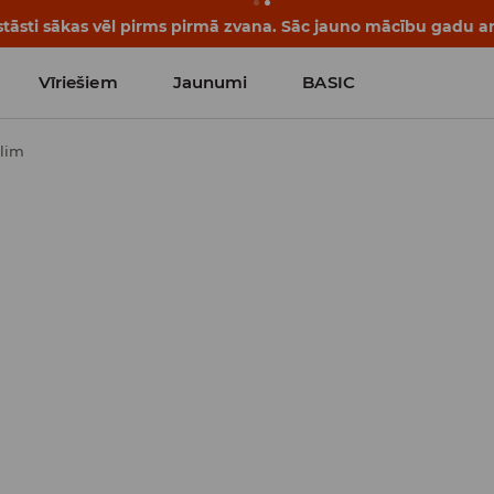
tāsti sākas vēl pirms pirmā zvana. Sāc jauno mācību gadu ar 
Vīriešiem
Jaunumi
BASIC
slim