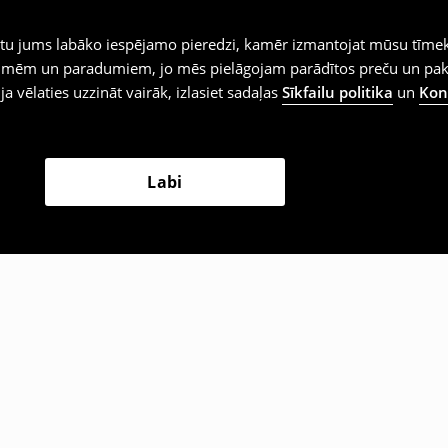
iegtu jums labāko iespējamo pieredzi, kamēr izmantojat mūsu tīmek
 vēlmēm un paradumiem, jo mēs pielāgojam parādītos preču un pa
 ja vēlaties uzzināt vairāk, izlasiet sadaļas
Sīkfailu politika
un
Konf
Labi