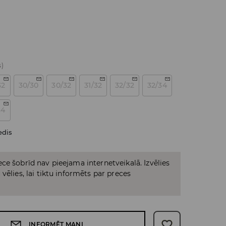
s)
32
30/30
30/32
31/32
32/32
32/34
34
edis
ce šobrīd nav pieejama internetveikalā. Izvēlies
vēlies, lai tiktu informēts par preces
INFORMĒT MANI