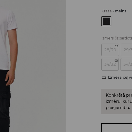
Krāsa
-
melns
Izmērs
(izpārdot
28/30
29/
34/32
34/
Izmēra ceļv
Konkrētā pre
izmēru, kuru 
pieejamību.