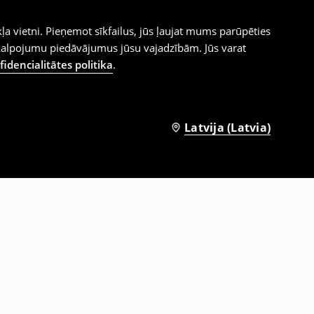
ļa vietni. Pieņemot sīkfailus, jūs ļaujat mums parūpēties
kalpojumu piedāvājumus jūsu vajadzībām. Jūs varat
idencialitātes politika
.
Latvija (Latvia)