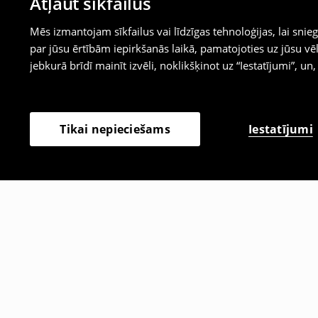
Atļaut sīkfailus
Mēs izmantojam sīkfailus vai līdzīgas tehnoloģijas, lai sn
par jūsu ērtībām iepirkšanās laikā, pamatojoties uz jūsu
jebkurā brīdī mainīt izvēli, noklikšķinot uz “Iestatījumi”, un,
Iestatījumi
Tikai nepieciešams