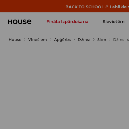
BACK TO SCHOOL
📒
Labākie s
Fināla Izpārdošana
Sievietēm
House
Vīriešiem
Influencers' Faves
Apģērbs
Džinsi
Slim
Džinsi 