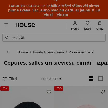
BACK TO SCHOOL
📒
Labākie stāsti sākas vēl pirms
pirmā zvana. Sāc jauno mācību gadu ar jaunu stilu!
Viņai
Viņam
Izlase
Profils
Grozs
Meklēt
House
Fināla Izpārdošana
Aksesuāri viņai
Cepures, 
Filtri
PRODUKTI
:
6
-81%
-85%