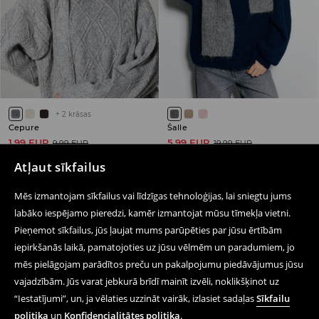
+
2
krāsas
Cepure
Šalle
1,99 EUR
5,99 EUR
9,99 EUR
19,99 EUR
IZPĀRDOŠANA
IZPĀRDOŠANA
WOOL BLEND
Atļaut sīkfailus
Mēs izmantojam sīkfailus vai līdzīgas tehnoloģijas, lai sniegtu jums
labāko iespējamo pieredzi, kamēr izmantojat mūsu tīmekļa vietni.
Pieņemot sīkfailus, jūs ļaujat mums parūpēties par jūsu ērtībām
Seko mums
iepirkšanās laikā, pamatojoties uz jūsu vēlmēm un paradumiem, jo
mēs pielāgojam parādītos preču un pakalpojumu piedāvājumus jūsu
vajadzībām. Jūs varat jebkurā brīdī mainīt izvēli, noklikšķinot uz
Palīdzība un saziņa
“Iestatījumi”, un, ja vēlaties uzzināt vairāk, izlasiet sadaļas
Sīkfailu
politika
un
Konfidencialitātes politika
.