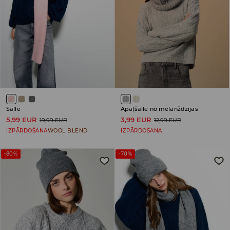
Šalle
Apaļšalle no melanždzijas
5,99 EUR
3,99 EUR
19,99 EUR
12,99 EUR
IZPĀRDOŠANA
WOOL BLEND
IZPĀRDOŠANA
-80%
-70%