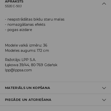
APRAKSTS
532EC-50J
neapstrādātas bikšu staru malas
nomazgāšanas efekts
pogas aizdare
Modele valkā izmēru: 36
Modeles augums: 172 cm
Ražotājs
:
LPP S.A.
Łąkowa 39/44, 80-769 Gdańsk
lpp@lppsa.com
MATERIĀLS UN KOPŠANA
PIEGĀDE UN ATGRIEŠANA
Materiāls I
:
100% KOKVILNA
MAZGĀT AUTOMĀTISKAJĀ VEĻAS MAZGĀŠANAS MAŠĪNĀ