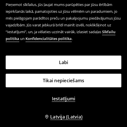
Pieņemot sīkfailus, jūs ļaujat mums parūpēties par jūsu ērtībām
iepirkšanās laikā, pamatojoties uz jūsu vēlmēm un paradumiem, jo
mēs pielāgojam parādītos preču un pakalpojumu piedāvājumus jūsu
vajadzībām. Jūs varat jebkurā brīdī mainīt izvēli, noklikšķinot uz
“Iestatījumi”, un, ja vēlaties uzzināt vairāk, izlasiet sadaļas
Sīkfailu
politika
un
Konfidencialitātes politika
.
Labi
Tikai nepieciešams
Iestatījumi
Latvija (Latvia)