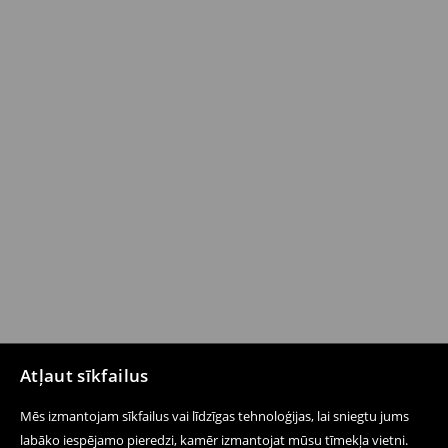
Atļaut sīkfailus
Mēs izmantojam sīkfailus vai līdzīgas tehnoloģijas, lai sniegtu jums
labāko iespējamo pieredzi, kamēr izmantojat mūsu tīmekļa vietni.