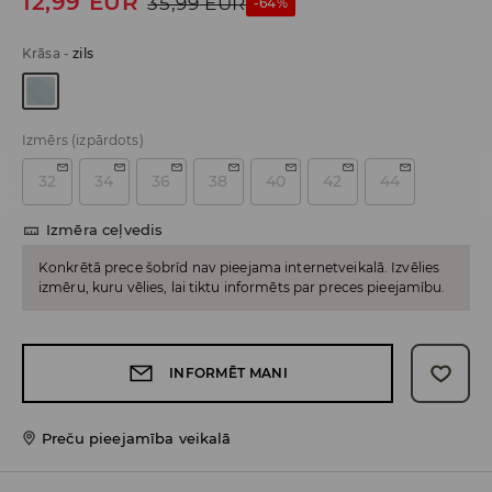
12,99
EUR
35,99
EUR
-64%
Krāsa
-
zils
Izmērs
(izpārdots)
32
34
36
38
40
42
44
Izmēra ceļvedis
Konkrētā prece šobrīd nav pieejama internetveikalā. Izvēlies
izmēru, kuru vēlies, lai tiktu informēts par preces pieejamību.
INFORMĒT MANI
Preču pieejamība veikalā