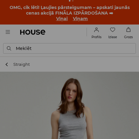
BACK TO SCHOOL
📒
Labākie stāsti sākas vēl pirms
pirmā zvana. Sāc jauno mācību gadu ar jaunu stilu!
Viņai
Viņam
Izlase
Profils
Grozs
Meklēt
Straight