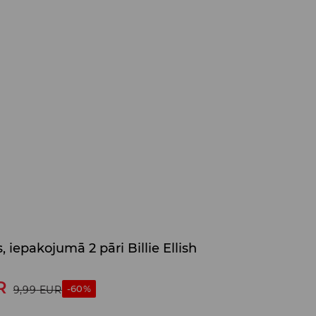
, iepakojumā 2 pāri Billie Ellish
R
-60%
9,99
EUR