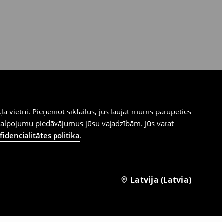
ļa vietni. Pieņemot sīkfailus, jūs ļaujat mums parūpēties
kalpojumu piedāvājumus jūsu vajadzībām. Jūs varat
idencialitātes politika
.
Latvija (Latvia)