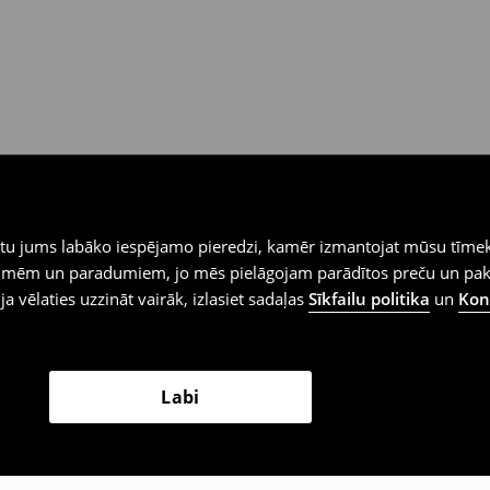
iegtu jums labāko iespējamo pieredzi, kamēr izmantojat mūsu tīmek
 vēlmēm un paradumiem, jo mēs pielāgojam parādītos preču un pa
 ja vēlaties uzzināt vairāk, izlasiet sadaļas
Sīkfailu politika
un
Konf
Labi