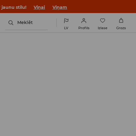
jaunu stilu!
Viņai
Viņam
Meklēt
LV
Profils
Izlase
Grozs