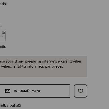
sains
s)
46
edis
ce šobrīd nav pieejama internetveikalā. Izvēlies
vēlies, lai tiktu informēts par preces
INFORMĒT MANI
amība veikalā