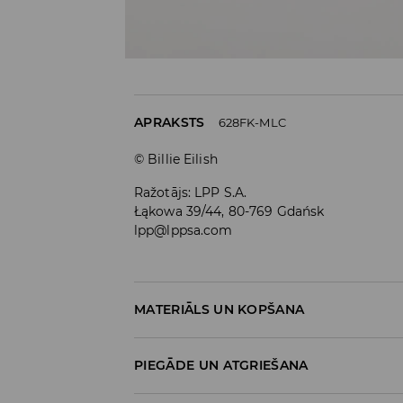
APRAKSTS
628FK-MLC
© Billie Eilish
Ražotājs
:
LPP S.A.
Łąkowa 39/44, 80-769 Gdańsk
lpp@lppsa.com
MATERIĀLS UN KOPŠANA
PIRMAIS PUNKTS
:
97% KOKVILNA, 3% ELASTĀN
PIEGĀDE UN ATGRIEŠANA
NEBALINĀT