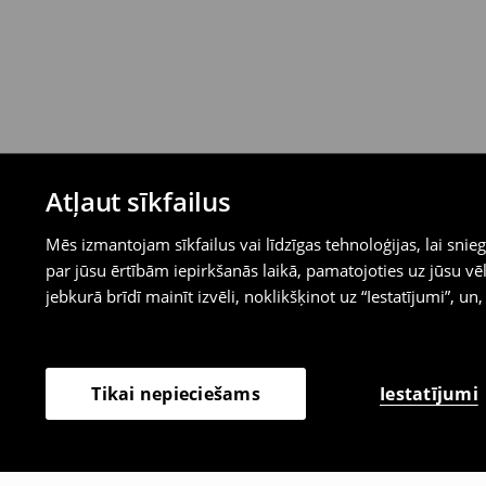
Atļaut sīkfailus
Mēs izmantojam sīkfailus vai līdzīgas tehnoloģijas, lai sn
par jūsu ērtībām iepirkšanās laikā, pamatojoties uz jūsu
jebkurā brīdī mainīt izvēli, noklikšķinot uz “Iestatījumi”, un,
Iestatījumi
Tikai nepieciešams