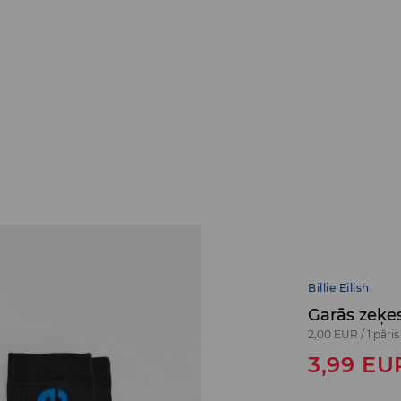
Billie Eilish
Garās zeķes
2,00 EUR
/
1 pāris
3,99
EU