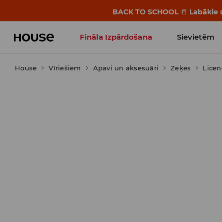
BACK TO SCHOOL
📒
Labākie s
Fināla Izpārdošana
Sievietēm
House
Vīriešiem
Influencers' Faves
Apavi un aksesuāri
Zeķes
Licen