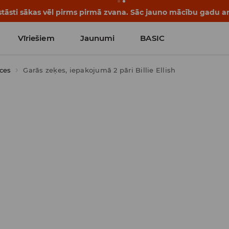
tāsti sākas vēl pirms pirmā zvana. Sāc jauno mācību gadu ar 
Vīriešiem
Jaunumi
BASIC
ces
Garās zeķes, iepakojumā 2 pāri Billie Ellish