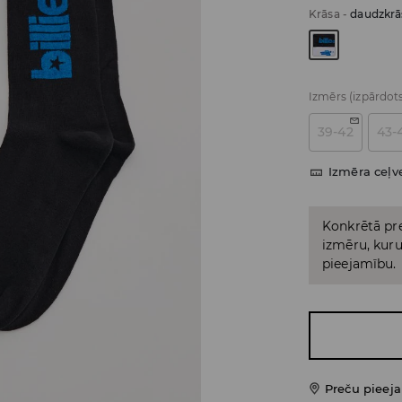
Krāsa
-
daudzkrā
Izmērs
(izpārdot
39-42
43-
Izmēra ceļv
Konkrētā pre
izmēru, kuru 
pieejamību.
Preču pieej