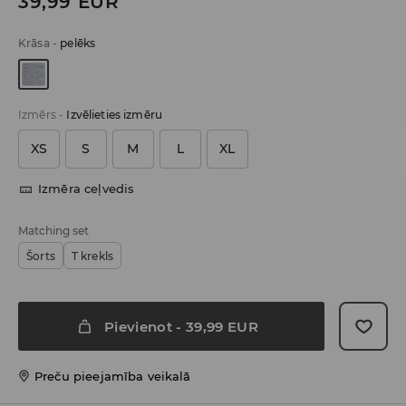
39,99
EUR
Krāsa
-
pelēks
Izmērs
-
Izvēlieties izmēru
XS
S
M
L
XL
Izmēra ceļvedis
Matching set
Šorts
T krekls
Pievienot
-
39,99
EUR
Preču pieejamība veikalā