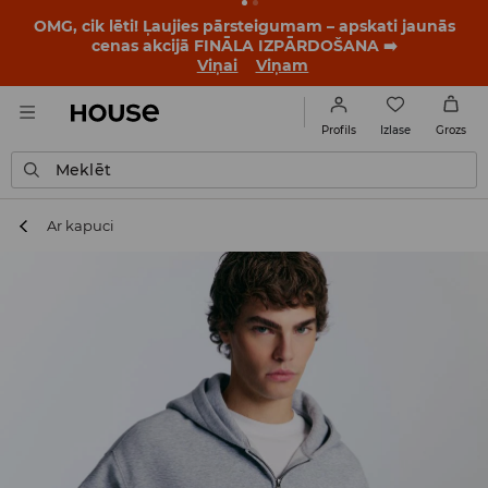
BACK TO SCHOOL
📒
Labākie stāsti sākas vēl pirms
pirmā zvana. Sāc jauno mācību gadu ar jaunu stilu!
Viņai
Viņam
Izlase
Profils
Grozs
Meklēt
Ar kapuci