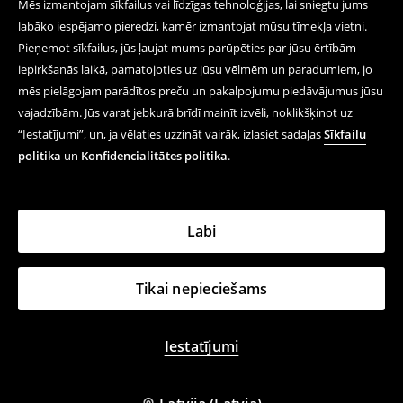
Mēs izmantojam sīkfailus vai līdzīgas tehnoloģijas, lai sniegtu jums
labāko iespējamo pieredzi, kamēr izmantojat mūsu tīmekļa vietni.
Pieņemot sīkfailus, jūs ļaujat mums parūpēties par jūsu ērtībām
iepirkšanās laikā, pamatojoties uz jūsu vēlmēm un paradumiem, jo
mēs pielāgojam parādītos preču un pakalpojumu piedāvājumus jūsu
vajadzībām. Jūs varat jebkurā brīdī mainīt izvēli, noklikšķinot uz
“Iestatījumi”, un, ja vēlaties uzzināt vairāk, izlasiet sadaļas
Sīkfailu
politika
un
Konfidencialitātes politika
.
Labi
Tikai nepieciešams
Iestatījumi