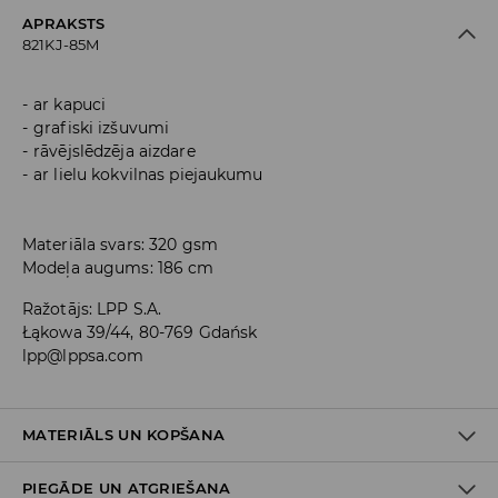
APRAKSTS
821KJ-85M
ar kapuci
grafiski izšuvumi
rāvējslēdzēja aizdare
ar lielu kokvilnas piejaukumu
Materiāla svars: 320 gsm
Modeļa augums: 186 cm
Ražotājs
:
LPP S.A.
Łąkowa 39/44, 80-769 Gdańsk
lpp@lppsa.com
MATERIĀLS UN KOPŠANA
PIEGĀDE UN ATGRIEŠANA
60% KOKVILNA, 40% POLIESTERIS