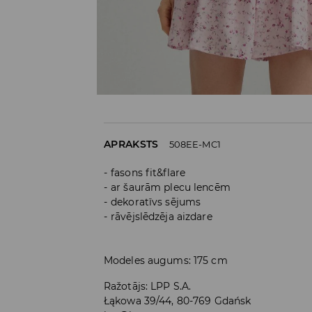
APRAKSTS
508EE-MC1
fasons fit&flare
ar šaurām plecu lencēm
dekoratīvs sējums
rāvējslēdzēja aizdare
Modeles augums: 175 cm
Ražotājs
:
LPP S.A.
Łąkowa 39/44, 80-769 Gdańsk