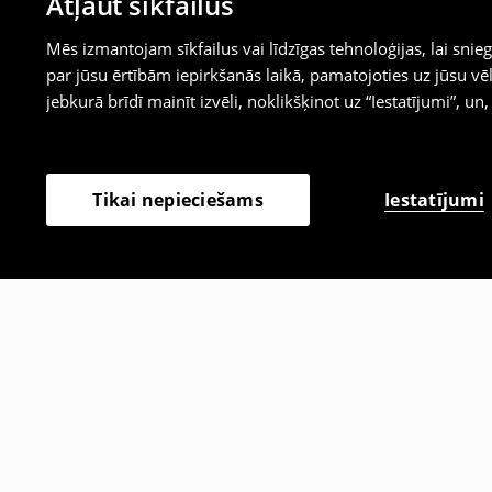
Atļaut sīkfailus
Mēs izmantojam sīkfailus vai līdzīgas tehnoloģijas, lai sn
par jūsu ērtībām iepirkšanās laikā, pamatojoties uz jūsu
jebkurā brīdī mainīt izvēli, noklikšķinot uz “Iestatījumi”, un,
Iestatījumi
Tikai nepieciešams