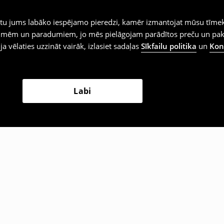
iegtu jums labāko iespējamo pieredzi, kamēr izmantojat mūsu tīmek
 vēlmēm un paradumiem, jo mēs pielāgojam parādītos preču un pa
 ja vēlaties uzzināt vairāk, izlasiet sadaļas
Sīkfailu politika
un
Konf
Labi