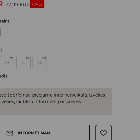
R
-74%
22,99
EUR
sains
s)
M
L
XL
edis
ce šobrīd nav pieejama internetveikalā. Izvēlies
vēlies, lai tiktu informēts par preces
INFORMĒT MANI