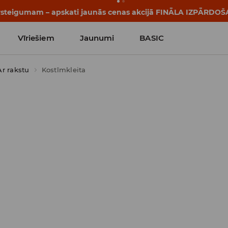
tāsti sākas vēl pirms pirmā zvana. Sāc jauno mācību gadu ar 
Vīriešiem
Jaunumi
BASIC
Ar rakstu
Kostīmkleita