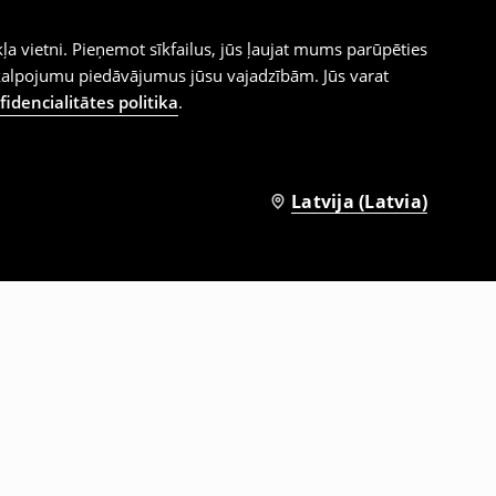
ļa vietni. Pieņemot sīkfailus, jūs ļaujat mums parūpēties
kalpojumu piedāvājumus jūsu vajadzībām. Jūs varat
idencialitātes politika
.
Latvija (Latvia)