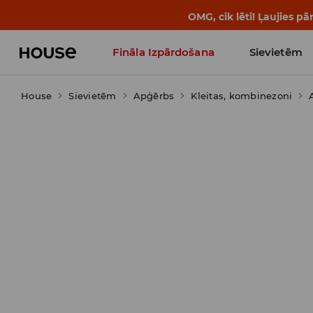
BACK TO SCHOOL
📒
Labākie s
Fināla Izpārdošana
Sievietēm
House
Sievietēm
Influencers' Faves
Apģērbs
Kleitas, kombinezoni