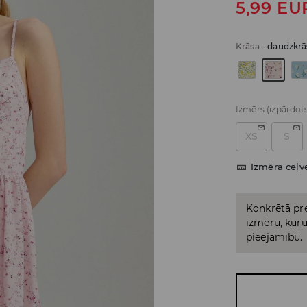
5,99
EU
Krāsa
-
daudzkrā
Izmērs
(izpārdot
XS
S
Izmēra ceļv
Konkrētā pre
izmēru, kuru 
pieejamību.