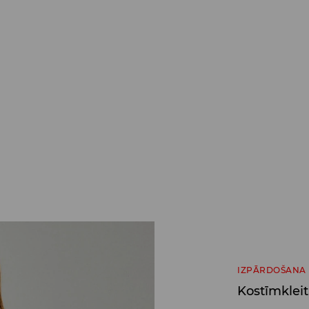
IZPĀRDOŠANA
Kostīmklei