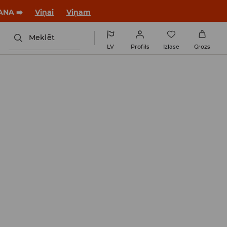
jaunu stilu!
Viņai
Viņam
Meklēt
LV
Profils
Izlase
Grozs