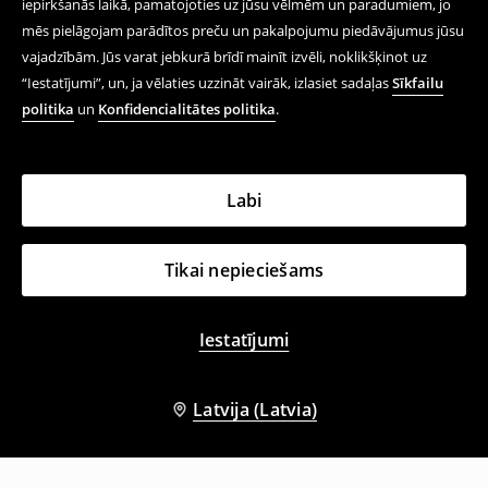
iepirkšanās laikā, pamatojoties uz jūsu vēlmēm un paradumiem, jo
mēs pielāgojam parādītos preču un pakalpojumu piedāvājumus jūsu
vajadzībām. Jūs varat jebkurā brīdī mainīt izvēli, noklikšķinot uz
“Iestatījumi”, un, ja vēlaties uzzināt vairāk, izlasiet sadaļas
Sīkfailu
politika
un
Konfidencialitātes politika
.
Labi
Tikai nepieciešams
Iestatījumi
Latvija (Latvia)