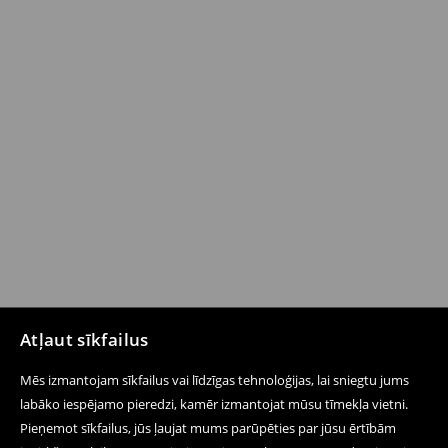
Atļaut sīkfailus
Mēs izmantojam sīkfailus vai līdzīgas tehnoloģijas, lai sniegtu jums
labāko iespējamo pieredzi, kamēr izmantojat mūsu tīmekļa vietni.
Pieņemot sīkfailus, jūs ļaujat mums parūpēties par jūsu ērtībām