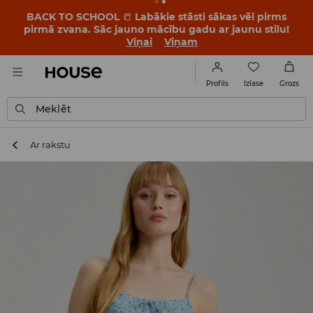
BACK TO SCHOOL
📒
Labākie stāsti sākas vēl pirms
pirmā zvana. Sāc jauno mācību gadu ar jaunu stilu!
Viņai
Viņam
Izlase
Profils
Grozs
Meklēt
Ar rakstu