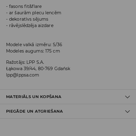
fasons fit&flare
ar šaurām plecu lencēm
dekoratīvs sējums
rāvējslēdzēja aizdare
Modele valkā izmēru: S/36
Modeles augums: 175 cm
Ražotājs
:
LPP S.A.
Łąkowa 39/44, 80-769 Gdańsk
lpp@lppsa.com
MATERIĀLS UN KOPŠANA
PIEGĀDE UN ATGRIEŠANA
PIRMAIS MATERIĀLS
:
100% POLIESTERIS
PIRMAIS ODERES MATERIĀLS
:
100% POLIESTERIS
Piegādes politika
MAZGĀT ATSEVIŠĶI VAI AR LĪDZĪGAS KRĀSAS AUDUMIEM