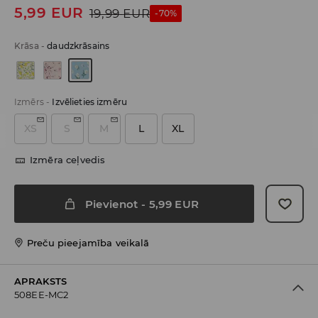
5,99
EUR
19,99
EUR
-70%
Krāsa
-
daudzkrāsains
Izmērs
-
Izvēlieties izmēru
XS
S
M
L
XL
Izmēra ceļvedis
Pievienot
-
5,99
EUR
Preču pieejamība veikalā
APRAKSTS
508EE-MC2