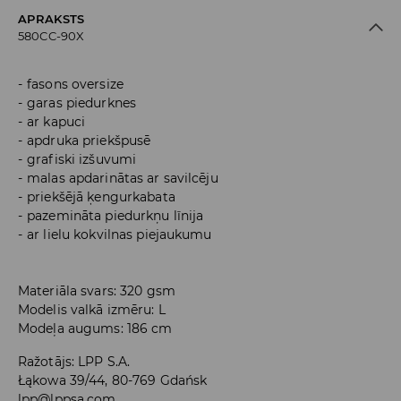
APRAKSTS
580CC-90X
fasons oversize
garas piedurknes
ar kapuci
apdruka priekšpusē
grafiski izšuvumi
malas apdarinātas ar savilcēju
priekšējā ķengurkabata
pazemināta piedurkņu līnija
ar lielu kokvilnas piejaukumu
Materiāla svars: 320 gsm
Modelis valkā izmēru: L
Modeļa augums: 186 cm
Ražotājs
:
LPP S.A.
Łąkowa 39/44, 80-769 Gdańsk
lpp@lppsa.com