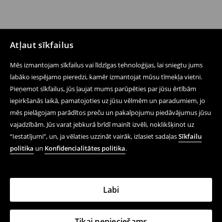
Atļaut sīkfailus
Mēs izmantojam sīkfailus vai līdzīgas tehnoloģijas, lai sniegtu jums
labāko iespējamo pieredzi, kamēr izmantojat mūsu tīmekļa vietni.
Pieņemot sīkfailus, jūs ļaujat mums parūpēties par jūsu ērtībām
iepirkšanās laikā, pamatojoties uz jūsu vēlmēm un paradumiem, jo
mēs pielāgojam parādītos preču un pakalpojumu piedāvājumus jūsu
vajadzībām. Jūs varat jebkurā brīdī mainīt izvēli, noklikšķinot uz
“Iestatījumi”, un, ja vēlaties uzzināt vairāk, izlasiet sadaļas
Sīkfailu
politika
un
Konfidencialitātes politika
.
Labi
Tikai nepieciešams