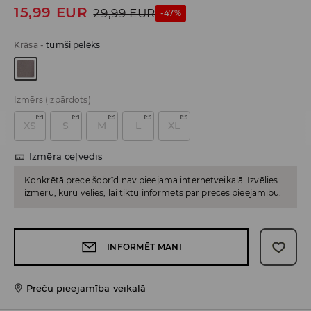
15,99
EUR
29,99
EUR
-47%
Krāsa
-
tumši pelēks
Izmērs
(izpārdots)
XS
S
M
L
XL
Izmēra ceļvedis
Konkrētā prece šobrīd nav pieejama internetveikalā. Izvēlies
izmēru, kuru vēlies, lai tiktu informēts par preces pieejamību.
INFORMĒT MANI
Preču pieejamība veikalā