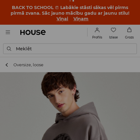
BACK TO SCHOOL
📒
Labākie stāsti sākas vēl pirms
pirmā zvana. Sāc jauno mācību gadu ar jaunu stilu!
Viņai
Viņam
Izlase
Profils
Grozs
Meklēt
Oversize, loose