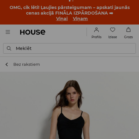
OMG, cik lēti! Ļaujies pārsteigumam – apskati jaunās
cenas akcijā FINĀLA IZPĀRDOŠANA ➡️
Viņai
Viņam
Izlase
Profils
Grozs
Meklēt
Bez rakstiem