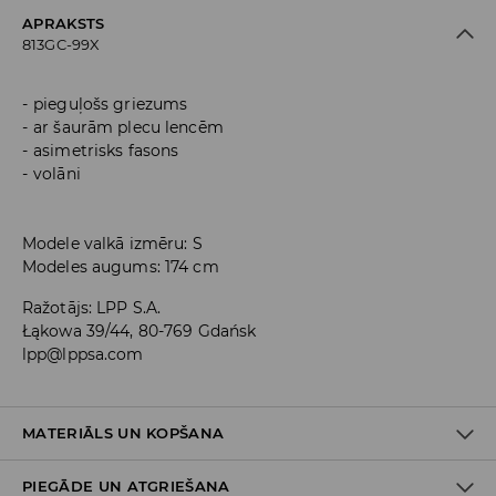
APRAKSTS
813GC-99X
pieguļošs griezums
ar šaurām plecu lencēm
asimetrisks fasons
volāni
Modele valkā izmēru: S
Modeles augums: 174 cm
Ražotājs
:
LPP S.A.
Łąkowa 39/44, 80-769 Gdańsk
lpp@lppsa.com
MATERIĀLS UN KOPŠANA
PIEGĀDE UN ATGRIEŠANA
PIRMAIS MATERIĀLS
:
99% POLIESTERIS, 1% ELASTĀNS