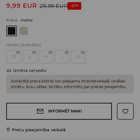
9,99
EUR
29,99
EUR
-67%
Krāsa
-
melns
Izmērs
(izpārdots)
XS
S
M
L
XL
Izmēra ceļvedis
Konkrētā prece šobrīd nav pieejama internetveikalā. Izvēlies
izmēru, kuru vēlies, lai tiktu informēts par preces pieejamību.
INFORMĒT MANI
Preču pieejamība veikalā