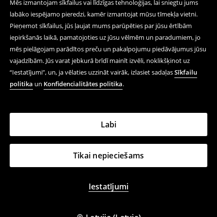
Mēs izmantojam sīkfailus vai līdzīgas tehnoloģijas, lai sniegtu jums
labāko iespējamo pieredzi, kamēr izmantojat mūsu tīmekļa vietni.
Pieņemot sīkfailus, jūs ļaujat mums parūpēties par jūsu ērtībām
iepirkšanās laikā, pamatojoties uz jūsu vēlmēm un paradumiem, jo
mēs pielāgojam parādītos preču un pakalpojumu piedāvājumus jūsu
vajadzībām. Jūs varat jebkurā brīdī mainīt izvēli, noklikšķinot uz
“Iestatījumi”, un, ja vēlaties uzzināt vairāk, izlasiet sadaļas
Sīkfailu
politika
un
Konfidencialitātes politika
.
Labi
Tikai nepieciešams
Iestatījumi