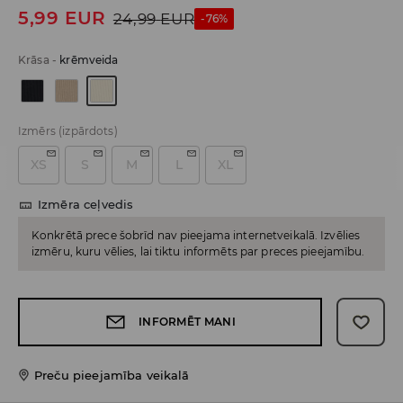
5,99
EUR
24,99
EUR
-76%
Krāsa
-
krēmveida
Izmērs
(izpārdots)
XS
S
M
L
XL
Izmēra ceļvedis
Konkrētā prece šobrīd nav pieejama internetveikalā. Izvēlies
izmēru, kuru vēlies, lai tiktu informēts par preces pieejamību.
INFORMĒT MANI
Preču pieejamība veikalā