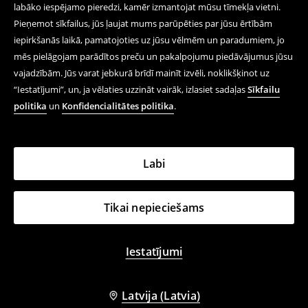
labāko iespējamo pieredzi, kamēr izmantojat mūsu tīmekļa vietni.
Pieņemot sīkfailus, jūs ļaujat mums parūpēties par jūsu ērtībām
iepirkšanās laikā, pamatojoties uz jūsu vēlmēm un paradumiem, jo
mēs pielāgojam parādītos preču un pakalpojumu piedāvājumus jūsu
vajadzībām. Jūs varat jebkurā brīdī mainīt izvēli, noklikšķinot uz
“Iestatījumi”, un, ja vēlaties uzzināt vairāk, izlasiet sadaļas
Sīkfailu
politika
un
Konfidencialitātes politika
.
Labi
Tikai nepieciešams
Iestatījumi
Latvija (Latvia)