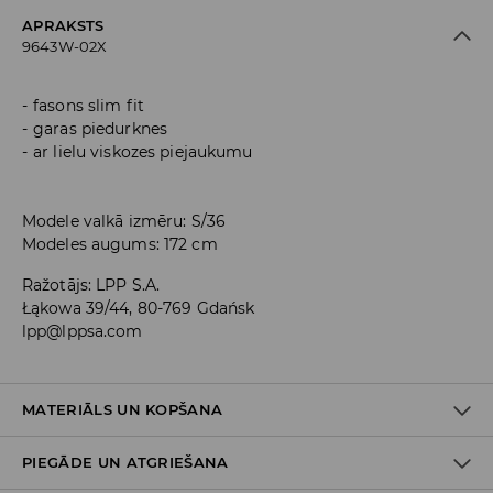
APRAKSTS
9643W-02X
fasons slim fit
garas piedurknes
ar lielu viskozes piejaukumu
Modele valkā izmēru: S/36
Modeles augums: 172 cm
Ražotājs
:
LPP S.A.
Łąkowa 39/44, 80-769 Gdańsk
lpp@lppsa.com
MATERIĀLS UN KOPŠANA
PIEGĀDE UN ATGRIEŠANA
Materiāls I
:
70% VISKOZE, 30% POLIAMĪDS