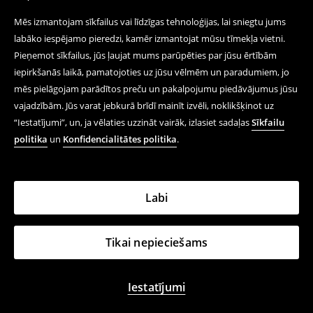
Mēs izmantojam sīkfailus vai līdzīgas tehnoloģijas, lai sniegtu jums
labāko iespējamo pieredzi, kamēr izmantojat mūsu tīmekļa vietni.
Pieņemot sīkfailus, jūs ļaujat mums parūpēties par jūsu ērtībām
iepirkšanās laikā, pamatojoties uz jūsu vēlmēm un paradumiem, jo
mēs pielāgojam parādītos preču un pakalpojumu piedāvājumus jūsu
vajadzībām. Jūs varat jebkurā brīdī mainīt izvēli, noklikšķinot uz
“Iestatījumi”, un, ja vēlaties uzzināt vairāk, izlasiet sadaļas
Sīkfailu
politika
un
Konfidencialitātes politika
.
Labi
Tikai nepieciešams
Iestatījumi