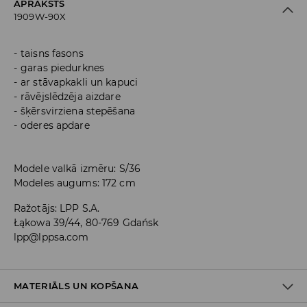
APRAKSTS
1909W-90X
taisns fasons
garas piedurknes
ar stāvapkakli un kapuci
rāvējslēdzēja aizdare
šķērsvirziena stepēšana
oderes apdare
Modele valkā izmēru: S/36
Modeles augums: 172 cm
Ražotājs
:
LPP S.A.
Łąkowa 39/44, 80-769 Gdańsk
lpp@lppsa.com
MATERIĀLS UN KOPŠANA