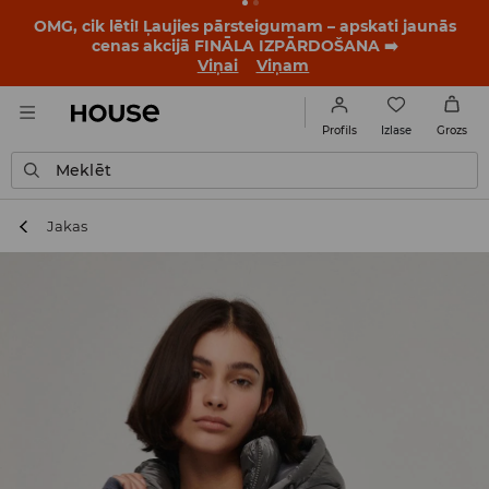
OMG, cik lēti! Ļaujies pārsteigumam – apskati jaunās
cenas akcijā FINĀLA IZPĀRDOŠANA ➡️
Viņai
Viņam
Izlase
Profils
Grozs
Meklēt
Jakas