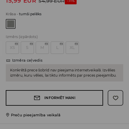
15,99
EUR
54,99
EUR
-71%
Krāsa
-
tumši pelēks
Izmērs
(izpārdots)
XS
S
M
L
XL
Izmēra ceļvedis
Konkrētā prece šobrīd nav pieejama internetveikalā. Izvēlies
izmēru, kuru vēlies, lai tiktu informēts par preces pieejamību.
INFORMĒT MANI
Preču pieejamība veikalā