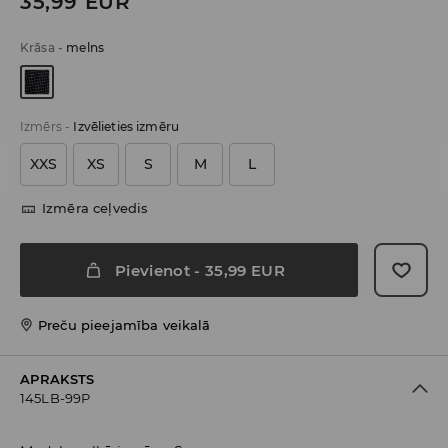
35,99
EUR
Krāsa
-
melns
Izmērs
-
Izvēlieties izmēru
XXS
XS
S
M
L
Izmēra ceļvedis
Pievienot
-
35,99
EUR
Preču pieejamība veikalā
APRAKSTS
145LB-99P