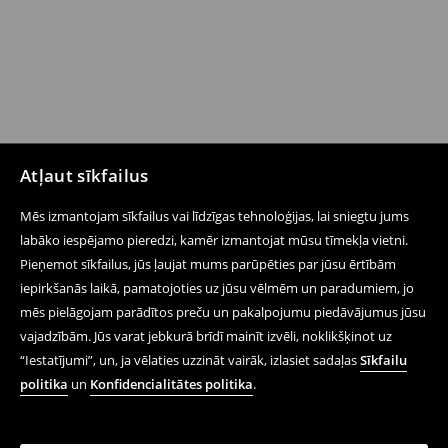
Atļaut sīkfailus
Mēs izmantojam sīkfailus vai līdzīgas tehnoloģijas, lai sniegtu jums
labāko iespējamo pieredzi, kamēr izmantojat mūsu tīmekļa vietni.
Pieņemot sīkfailus, jūs ļaujat mums parūpēties par jūsu ērtībām
iepirkšanās laikā, pamatojoties uz jūsu vēlmēm un paradumiem, jo
mēs pielāgojam parādītos preču un pakalpojumu piedāvājumus jūsu
vajadzībām. Jūs varat jebkurā brīdī mainīt izvēli, noklikšķinot uz
“Iestatījumi”, un, ja vēlaties uzzināt vairāk, izlasiet sadaļas
Sīkfailu
politika
un
Konfidencialitātes politika
.