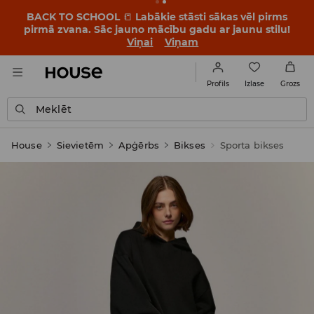
BACK TO SCHOOL
📒
Labākie stāsti sākas vēl pirms
pirmā zvana. Sāc jauno mācību gadu ar jaunu stilu!
Viņai
Viņam
Izlase
Profils
Grozs
Meklēt
House
Sievietēm
Apģērbs
Bikses
Sporta bikses