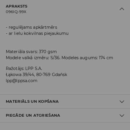
APRAKSTS
096IQ-99X
regulējams apkārtmērs
ar lielu kokvilnas piejaukumu
Materiāla svars: 370 gsm
Modele valkā izmēru: S/36. Modeles augums: 174 cm
Ražotājs
:
LPP S.A.
Łąkowa 39/44, 80-769 Gdańsk
lpp@lppsa.com
MATERIĀLS UN KOPŠANA
PIEGĀDE UN ATGRIEŠANA
PIRMAIS MATERIĀLS
:
60% KOKVILNA, 40% POLIESTERIS
GLUDINĀT AR KREISO PUSI UZ ĀRU