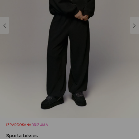
IZPĀRDOŠANA
DRĪZUMĀ
Sporta bikses