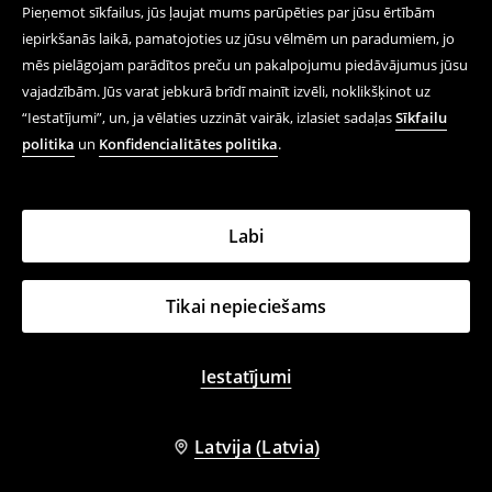
Pieņemot sīkfailus, jūs ļaujat mums parūpēties par jūsu ērtībām
iepirkšanās laikā, pamatojoties uz jūsu vēlmēm un paradumiem, jo
mēs pielāgojam parādītos preču un pakalpojumu piedāvājumus jūsu
vajadzībām. Jūs varat jebkurā brīdī mainīt izvēli, noklikšķinot uz
“Iestatījumi”, un, ja vēlaties uzzināt vairāk, izlasiet sadaļas
Sīkfailu
politika
un
Konfidencialitātes politika
.
Labi
Tikai nepieciešams
Iestatījumi
Latvija (Latvia)