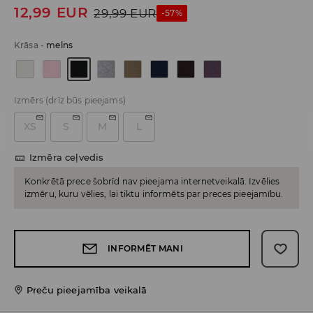
12,99
EUR
29,99
EUR
-57%
Krāsa
-
melns
Izmērs
(drīz būs pieejams)
XS
S
M
L
Izmēra ceļvedis
Konkrētā prece šobrīd nav pieejama internetveikalā. Izvēlies
izmēru, kuru vēlies, lai tiktu informēts par preces pieejamību.
INFORMĒT MANI
Preču pieejamība veikalā