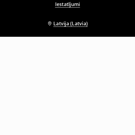
Iestatījumi
Latvija (Latvia)
Citi klienti izvēlējās arī