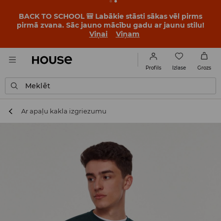
BACK TO SCHOOL 🎒 Labākie stāsti sākas vēl pirms
pirmā zvana. Sāc jauno mācību gadu ar jaunu stilu!
Viņai
Viņam
Izlase
Profils
Grozs
Meklēt
Ar apaļu kakla izgriezumu