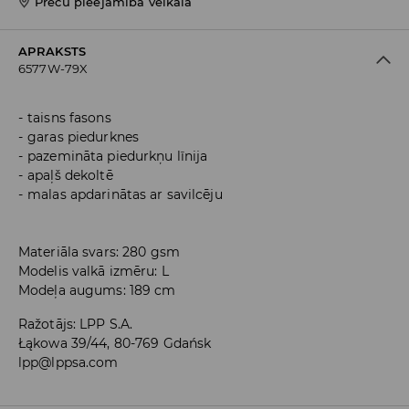
Preču pieejamība veikalā
APRAKSTS
6577W-79X
taisns fasons
garas piedurknes
pazemināta piedurkņu līnija
apaļš dekoltē
malas apdarinātas ar savilcēju
Materiāla svars: 280 gsm
Modelis valkā izmēru: L
Modeļa augums: 189 cm
Ražotājs
:
LPP S.A.
Łąkowa 39/44, 80-769 Gdańsk
lpp@lppsa.com