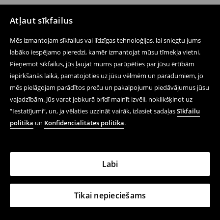
Atļaut sīkfailus
Mēs izmantojam sīkfailus vai līdzīgas tehnoloģijas, lai sniegtu jums
labāko iespējamo pieredzi, kamēr izmantojat mūsu tīmekļa vietni.
Pieņemot sīkfailus, jūs ļaujat mums parūpēties par jūsu ērtībām
iepirkšanās laikā, pamatojoties uz jūsu vēlmēm un paradumiem, jo
mēs pielāgojam parādītos preču un pakalpojumu piedāvājumus jūsu
vajadzībām. Jūs varat jebkurā brīdī mainīt izvēli, noklikšķinot uz
“Iestatījumi”, un, ja vēlaties uzzināt vairāk, izlasiet sadaļas
Sīkfailu
politika
un
Konfidencialitātes politika
.
Labi
Tikai nepieciešams