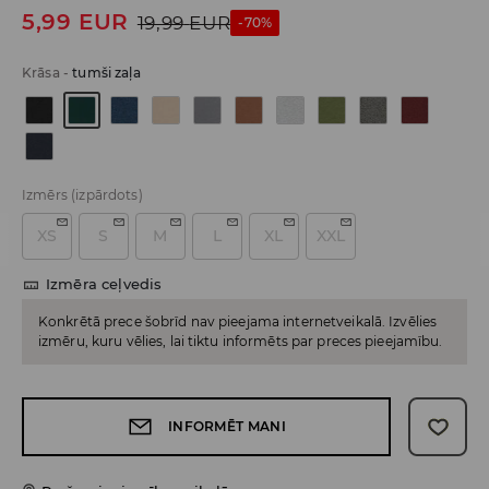
5,99
EUR
19,99
EUR
-70%
Krāsa
-
tumši zaļa
Izmērs
(izpārdots)
XS
S
M
L
XL
XXL
Izmēra ceļvedis
Konkrētā prece šobrīd nav pieejama internetveikalā. Izvēlies
izmēru, kuru vēlies, lai tiktu informēts par preces pieejamību.
INFORMĒT MANI