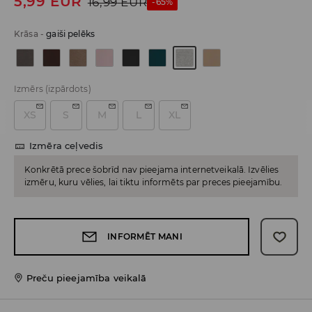
5,99
EUR
16,99
EUR
-65%
Krāsa
-
gaiši pelēks
Izmērs
(izpārdots)
XS
S
M
L
XL
Izmēra ceļvedis
Konkrētā prece šobrīd nav pieejama internetveikalā. Izvēlies
izmēru, kuru vēlies, lai tiktu informēts par preces pieejamību.
INFORMĒT MANI
Preču pieejamība veikalā