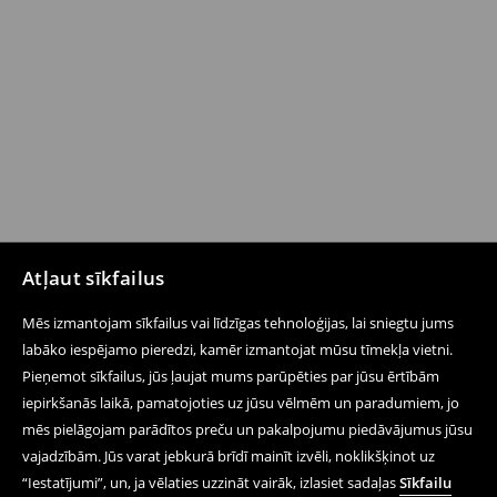
Atļaut sīkfailus
Mēs izmantojam sīkfailus vai līdzīgas tehnoloģijas, lai sniegtu jums
labāko iespējamo pieredzi, kamēr izmantojat mūsu tīmekļa vietni.
Pieņemot sīkfailus, jūs ļaujat mums parūpēties par jūsu ērtībām
iepirkšanās laikā, pamatojoties uz jūsu vēlmēm un paradumiem, jo
mēs pielāgojam parādītos preču un pakalpojumu piedāvājumus jūsu
vajadzībām. Jūs varat jebkurā brīdī mainīt izvēli, noklikšķinot uz
“Iestatījumi”, un, ja vēlaties uzzināt vairāk, izlasiet sadaļas
Sīkfailu