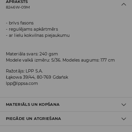
APRAKSTS
8246W-09M
brīvs fasons
regulējams apkārtmērs
ar lielu kokvilnas piejaukumu
Materiāla svars: 240 gsm
Modele valkā izmēru: S/36. Modeles augums: 177 cm
Ražotājs
:
LPP S.A.
Łąkowa 39/44, 80-769 Gdańsk
lpp@lppsa.com
MATERIĀLS UN KOPŠANA
PIEGĀDE UN ATGRIEŠANA
Materiāls I
:
75% KOKVILNA, 20% POLIESTERIS, 5% VISKOZE
MAZGĀT AUTOMĀTISKAJĀ VEĻAS MAZGĀŠANAS MAŠĪNĀ