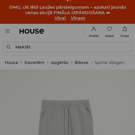
OMG, cik lēti! Ļaujies pārsteigumam – apskati jaunās
cenas akcijā FINĀLA IZPĀRDOŠANA ➡️
Viņai
Viņam
Izlase
Profils
Grozs
Meklēt
House
Sievietēm
Apģērbs
Bikses
Sporta džogeri