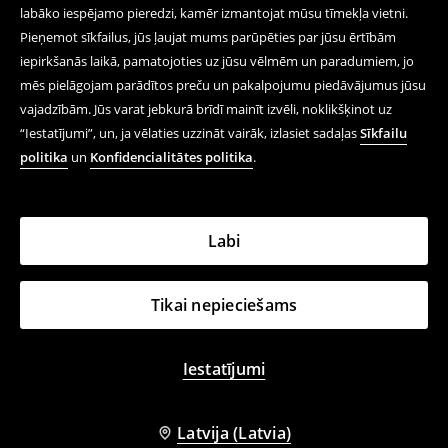
labāko iespējamo pieredzi, kamēr izmantojat mūsu tīmekļa vietni.
Pieņemot sīkfailus, jūs ļaujat mums parūpēties par jūsu ērtībām
iepirkšanās laikā, pamatojoties uz jūsu vēlmēm un paradumiem, jo
mēs pielāgojam parādītos preču un pakalpojumu piedāvājumus jūsu
vajadzībām. Jūs varat jebkurā brīdī mainīt izvēli, noklikšķinot uz
“Iestatījumi”, un, ja vēlaties uzzināt vairāk, izlasiet sadaļas
Sīkfailu
politika
un
Konfidencialitātes politika
.
Labi
Tikai nepieciešams
Iestatījumi
Latvija (Latvia)