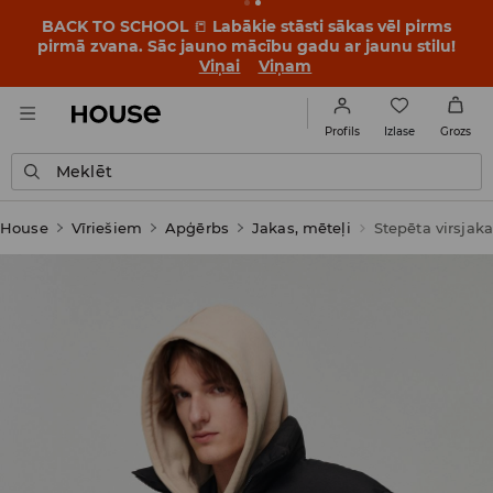
BACK TO SCHOOL
📒
Labākie stāsti sākas vēl pirms
pirmā zvana. Sāc jauno mācību gadu ar jaunu stilu!
Viņai
Viņam
Izlase
Profils
Grozs
Meklēt
House
Vīriešiem
Apģērbs
Jakas, mēteļi
Stepēta virsjak