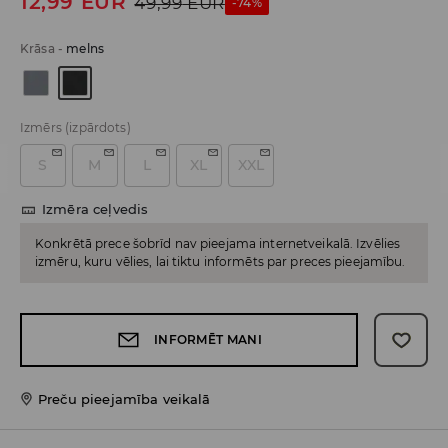
12,99
EUR
49,99
EUR
-74%
Krāsa
-
melns
Izmērs
(izpārdots)
S
M
L
XL
XXL
Izmēra ceļvedis
Konkrētā prece šobrīd nav pieejama internetveikalā. Izvēlies
izmēru, kuru vēlies, lai tiktu informēts par preces pieejamību.
INFORMĒT MANI
Preču pieejamība veikalā