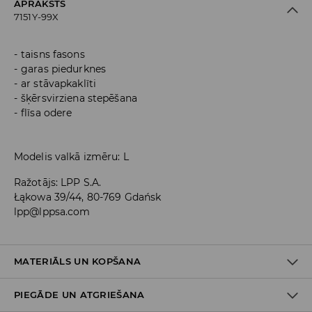
APRAKSTS
7151Y-99X
taisns fasons
garas piedurknes
ar stāvapkaklīti
šķērsvirziena stepēšana
flīsa odere
Modelis valkā izmēru: L
Ražotājs
:
LPP S.A.
Łąkowa 39/44, 80-769 Gdańsk
lpp@lppsa.com
MATERIĀLS UN KOPŠANA
PIEGĀDE UN ATGRIEŠANA
Materiāls I
:
100% POLIESTERIS
Materiāls II
:
100% POLIESTERIS