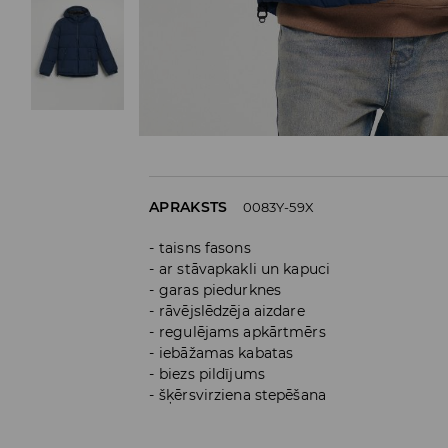
APRAKSTS
0083Y-59X
taisns fasons
ar stāvapkakli un kapuci
garas piedurknes
rāvējslēdzēja aizdare
regulējams apkārtmērs
iebāžamas kabatas
biezs pildījums
šķērsvirziena stepēšana