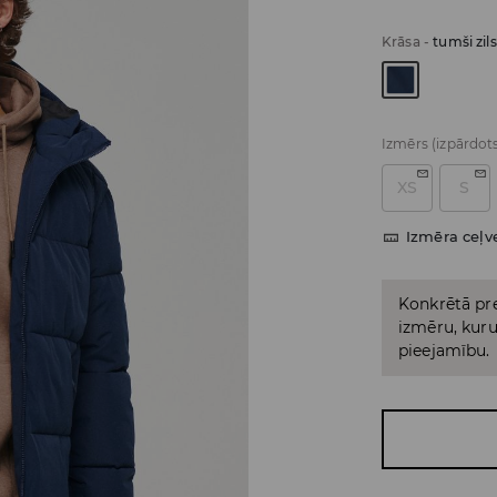
Krāsa
-
tumši zils
Izmērs
(izpārdot
XS
S
Izmēra ceļv
Konkrētā pre
izmēru, kuru 
pieejamību.