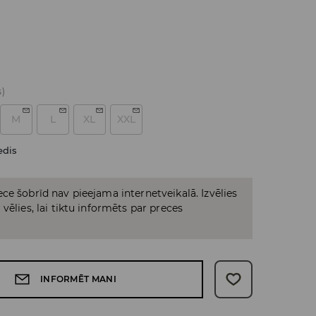
s)
M
L
XL
XXL
edis
ce šobrīd nav pieejama internetveikalā. Izvēlies
vēlies, lai tiktu informēts par preces
INFORMĒT MANI