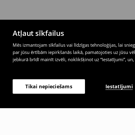
Atļaut sīkfailus
Mēs izmantojam sīkfailus vai līdzīgas tehnoloģijas, lai sn
par jūsu ērtībām iepirkšanās laikā, pamatojoties uz jūsu
jebkurā brīdī mainīt izvēli, noklikšķinot uz “Iestatījumi”, un,
Iestatījumi
Tikai nepieciešams