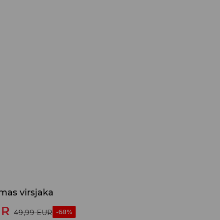
mas virsjaka
UR
-68%
49,99
EUR