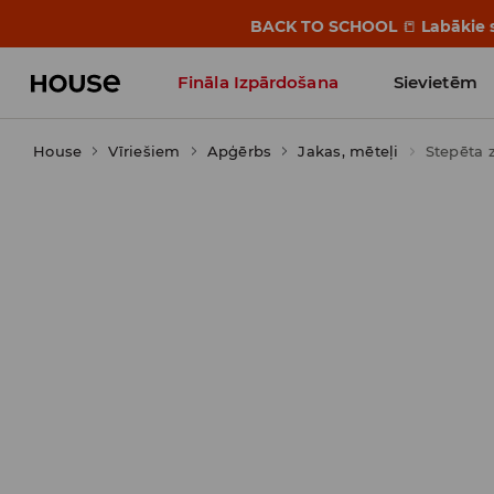
BACK TO SCHOOL
📒
Labākie s
Fināla Izpārdošana
Sievietēm
House
Vīriešiem
Influencers' Faves
Apģērbs
Jakas, mēteļi
Stepēta 