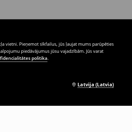
ļa vietni. Pieņemot sīkfailus, jūs ļaujat mums parūpēties
kalpojumu piedāvājumus jūsu vajadzībām. Jūs varat
idencialitātes politika
.
Latvija (Latvia)