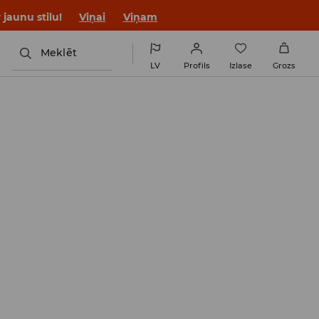
jaunu stilu!
Viņai
Viņam
Meklēt
LV
Profils
Izlase
Grozs