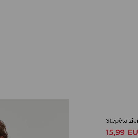
Stepēta zie
15,99
E