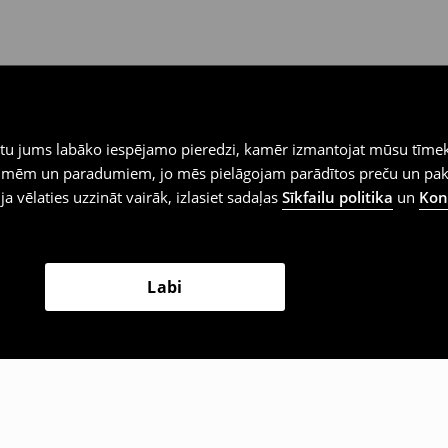
iegtu jums labāko iespējamo pieredzi, kamēr izmantojat mūsu tīmek
 vēlmēm un paradumiem, jo mēs pielāgojam parādītos preču un pa
 ja vēlaties uzzināt vairāk, izlasiet sadaļas
Sīkfailu politika
un
Konf
Labi