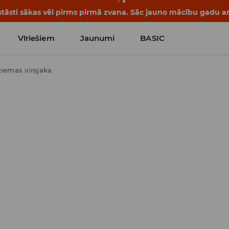
tāsti sākas vēl pirms pirmā zvana. Sāc jauno mācību gadu ar 
Vīriešiem
Jaunumi
BASIC
ziemas virsjaka