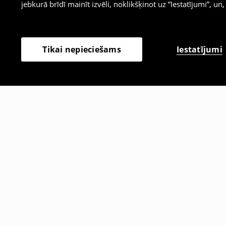
jebkurā brīdī mainīt izvēli, noklikšķinot uz “Iestatījumi”, un,
Iestatījumi
Tikai nepieciešams
Citi klienti izvēlējās arī