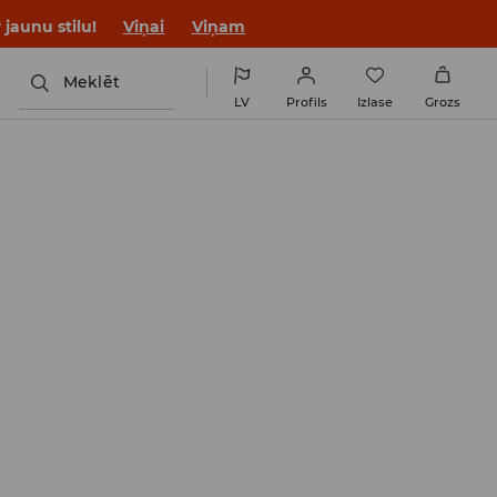
jaunu stilu!
Viņai
Viņam
Meklēt
LV
Profils
Izlase
Grozs