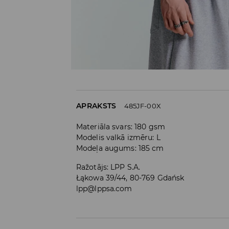
APRAKSTS
485JF-00X
Materiāla svars: 180 gsm
Modelis valkā izmēru: L
Modeļa augums: 185 cm
Ražotājs
:
LPP S.A.
Łąkowa 39/44, 80-769 Gdańsk
lpp@lppsa.com