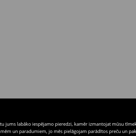
iegtu jums labāko iespējamo pieredzi, kamēr izmantojat mūsu tīmek
 vēlmēm un paradumiem, jo mēs pielāgojam parādītos preču un pa