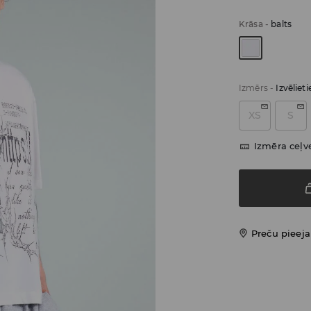
Krāsa
-
balts
Izmērs
-
Izvēliet
XS
S
Izmēra ceļv
Preču pieej