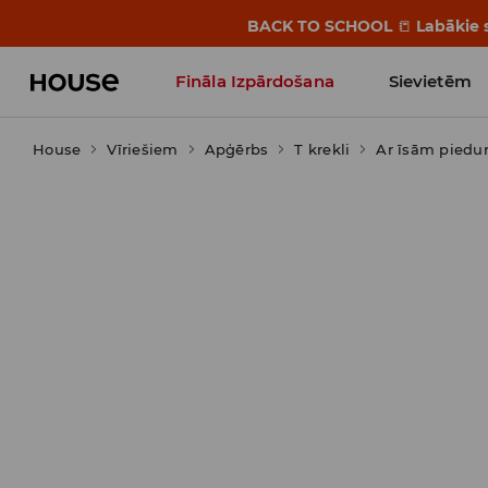
BACK TO SCHOOL
📒
Labākie s
Fināla Izpārdošana
Sievietēm
House
Vīriešiem
Influencers' Faves
Apģērbs
T krekli
Ar īsām pied