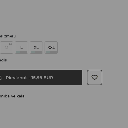
ies izmēru
M
L
XL
XXL
edis
Pievienot
-
15,99
EUR
amība veikalā