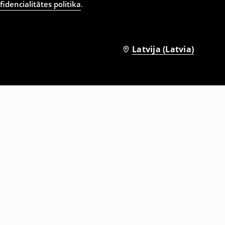
idencialitātes politika
.
Latvija (Latvia)