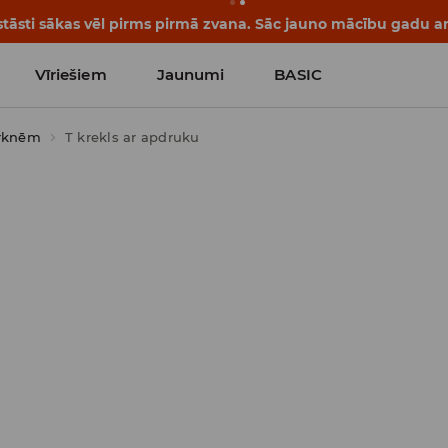
tāsti sākas vēl pirms pirmā zvana. Sāc jauno mācību gadu ar 
Vīriešiem
Jaunumi
BASIC
urknēm
T krekls ar apdruku