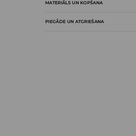
MATERIĀLS UN KOPŠANA
100% KOKVILNA
PIEGĀDE UN ATGRIEŠANA
Piegādes politika
Piegāde veikalā: BEZMAKSAS
Piegāde uz DPD savākšanas punktiem: 3,9
Kurjers DPD (
maksājums tiešsaistē
): 5,9
Kurjers DPD (
maksājums piegādes brīdī
)
Bezmaksas piegāde no 39 EUR produktie
Detalizēta informācija
Atgriešanas politika
Tu vari atgriezt preces bez maksas 30 die
veikalos vai izmantojot citus atgriešanas 
maksājumus).
⟶
Detalizēti atgriešanas noteikumi