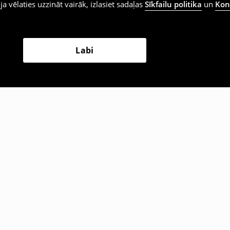
 ja vēlaties uzzināt vairāk, izlasiet sadaļas
Sīkfailu politika
un
Konf
Labi