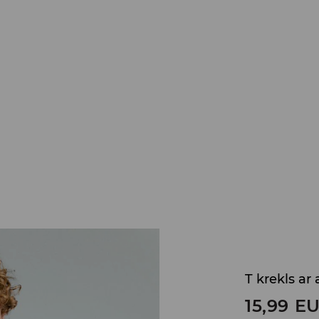
T krekls ar
15,99
E