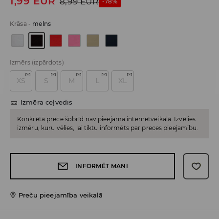
1,99
EUR
8,99
EUR
-78%
Krāsa
-
melns
Izmērs
(izpārdots)
XS
S
M
L
XL
Izmēra ceļvedis
Konkrētā prece šobrīd nav pieejama internetveikalā. Izvēlies
izmēru, kuru vēlies, lai tiktu informēts par preces pieejamību.
INFORMĒT MANI
Preču pieejamība veikalā