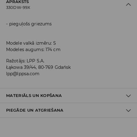
APRAKSTS
330DW-99X
pieguļošs griezums
Modele valkā izmēru: S
Modeles augums: 174 cm
Ražotājs
:
LPP S.A.
Łąkowa 39/44, 80-769 Gdańsk
lpp@lppsa.com
MATERIĀLS UN KOPŠANA
PIEGĀDE UN ATGRIEŠANA
Materiāls I
:
95% KOKVILNA, 5% ELASTĀNS
MAZGĀT AUTOMĀTISKAJĀ VEĻAS MAZGĀŠANAS MAŠĪNĀ
Piegādes politika
MAX. TEMP. 30° C – VIEGLS MAZGĀŠANAS REŽĪMS