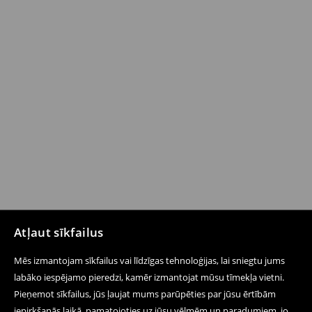
Atļaut sīkfailus
Mēs izmantojam sīkfailus vai līdzīgas tehnoloģijas, lai sniegtu jums
labāko iespējamo pieredzi, kamēr izmantojat mūsu tīmekļa vietni.
Pieņemot sīkfailus, jūs ļaujat mums parūpēties par jūsu ērtībām
iepirkšanās laikā, pamatojoties uz jūsu vēlmēm un paradumiem, jo