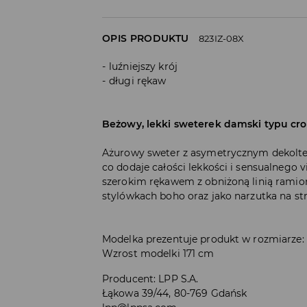
OPIS PRODUKTU
823IZ-08X
luźniejszy krój
długi rękaw
Beżowy, lekki sweterek damski typu cro
Ażurowy sweter z asymetrycznym dekolte
co dodaje całości lekkości i sensualnego v
szerokim rękawem z obniżoną linią ramion
stylówkach boho oraz jako narzutka na str
Modelka prezentuje produkt w rozmiarze:
Wzrost modelki 171 cm
Producent
:
LPP S.A.
Łąkowa 39/44, 80-769 Gdańsk