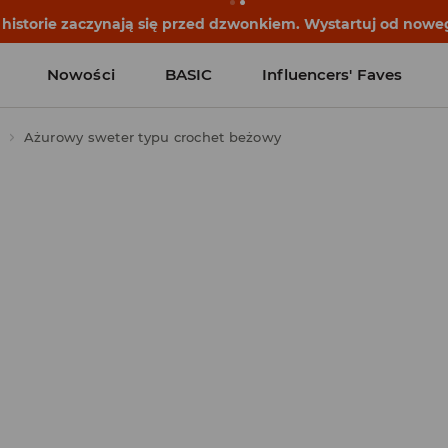
historie zaczynają się przed dzwonkiem. Wystartuj od noweg
Nowości
BASIC
Influencers' Faves
Ażurowy sweter typu crochet beżowy