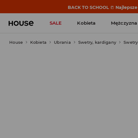
BACK TO SCHOOL
📒
Najlepsze 
SALE
Kobieta
Mężczyzna
House
Kobieta
Ubrania
Swetry, kardigany
Swetry