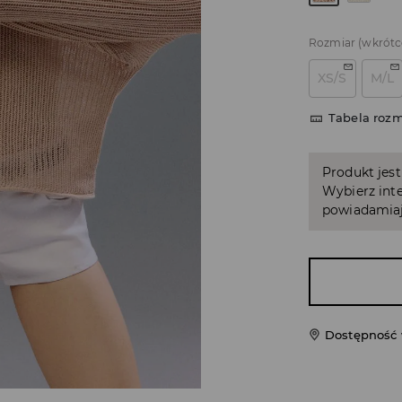
Rozmiar
(wkrótc
XS/S
M/L
Tabela roz
Produkt jest
Wybierz inte
powiadamiaj
Dostępność 