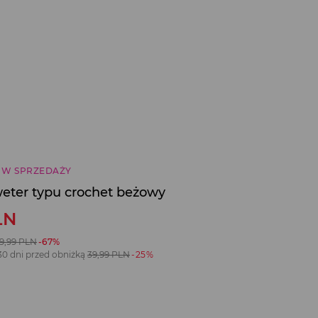
 W SPRZEDAŻY
eter typu crochet beżowy
LN
9,99
PLN
-67%
30 dni przed obniżką
39,99
PLN
-25%