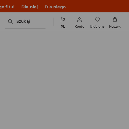
o fitu!
Dla niej
Dla niego
Szukaj
PL
Konto
Ulubione
Koszyk