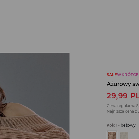
SALE
WKRÓTCE
Ażurowy sw
29,99
P
Cena regularna
8
Najniższa cena z 
Kolor
-
beżowy