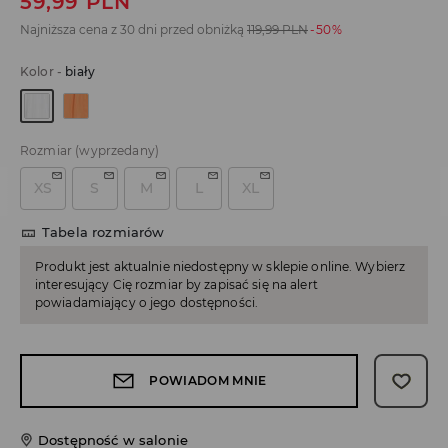
59,99
PLN
Najniższa cena z 30 dni przed obniżką
119,99
PLN
-50%
Kolor
-
biały
Rozmiar
(wyprzedany)
XS
S
M
L
XL
Tabela rozmiarów
Produkt jest aktualnie niedostępny w sklepie online. Wybierz
interesujący Cię rozmiar by zapisać się na alert
powiadamiający o jego dostępności.
POWIADOM MNIE
Dostępność w salonie