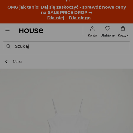
BACK TO SCHOOL
📒
Najlepsze historie zaczynają się
przed dzwonkiem. Wystartuj od nowego fitu!
Dla niej
Dla niego
Ulubione
Konto
Koszyk
Szukaj
Maxi