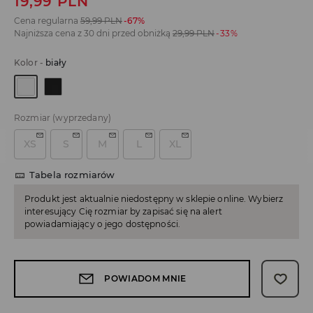
19,99
PLN
Cena regularna
59,99
PLN
-67%
Najniższa cena z 30 dni przed obniżką
29,99
PLN
-33%
Kolor
-
biały
Rozmiar
(wyprzedany)
XS
S
M
L
XL
Tabela rozmiarów
Produkt jest aktualnie niedostępny w sklepie online. Wybierz
interesujący Cię rozmiar by zapisać się na alert
powiadamiający o jego dostępności.
POWIADOM MNIE