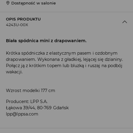
Dostępność w salonie
OPIS PRODUKTU
4243U-00X
Biała spódnica mini z drapowaniem.
Krótka spódniczka z elastycznym pasem i ozdobnym
drapowaniem. Wykonana z gładkiej, lejącej się dzianiny.
Połącz ją z krótkim topem lub bluzką i ruszaj na podbój
wakacji.
Wzrost modelki 177 cm
Producent
:
LPP S.A.
Łąkowa 39/44, 80-769 Gdańsk
lpp@lppsa.com