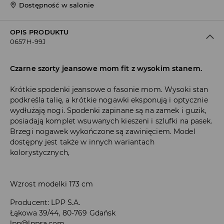
Dostępność w salonie
OPIS PRODUKTU
0657H-99J
Czarne szorty jeansowe mom fit z wysokim stanem.
Krótkie spodenki jeansowe o fasonie mom. Wysoki stan
podkreśla talię, a krótkie nogawki eksponują i optycznie
wydłużają nogi. Spodenki zapinane są na zamek i guzik,
posiadają komplet wsuwanych kieszeni i szlufki na pasek.
Brzegi nogawek wykończone są zawinięciem. Model
dostępny jest także w innych wariantach
kolorystycznych,
Wzrost modelki 173 cm
Producent
:
LPP S.A.
Łąkowa 39/44, 80-769 Gdańsk
lpp@lppsa.com