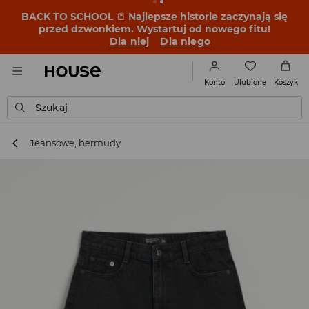
BACK TO SCHOOL
📒
Najlepsze historie zaczynają się
przed dzwonkiem. Wystartuj od nowego fitu!
Dla niej
Dla niego
Ulubione
Konto
Koszyk
Szukaj
Jeansowe, bermudy