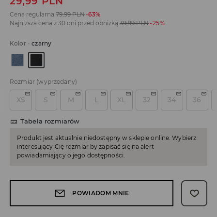
29,99
PLN
Cena regularna
79,99
PLN
-63%
Najniższa cena z 30 dni przed obniżką
39,99
PLN
-25%
Kolor
-
czarny
Rozmiar
(wyprzedany)
XS
S
M
L
XL
32
34
36
Tabela rozmiarów
Produkt jest aktualnie niedostępny w sklepie online. Wybierz
interesujący Cię rozmiar by zapisać się na alert
powiadamiający o jego dostępności.
POWIADOM MNIE