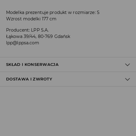
Modelka prezentuje produkt w rozmiarze: S
Wzrost modelki 177 cm
Producent
:
LPP S.A.
Łąkowa 39/44, 80-769 Gdańsk
lpp@lppsa.com
SKŁAD I KONSERWACJA
DOSTAWA I ZWROTY
MATERIAŁ PIERWSZY
:
83% POLIESTER, 17% ELASTAN
PRAĆ ODDZIELNIE LUB Z PODOBNYMI KOLORAMI
Polityka dostawy
NIE BIELIĆ
Odbiór w salonie:
PRASOWAĆ W MAX. TEMP. 110° C - BEZ PARY
ZA DARMO
1–5 dni roboczych
PRAĆ W PRALCE Z MAX. TEMP.30° C - PROCES ŁAGODNY
Odbiór w ORLEN Paczka:
NIE CZYŚCIĆ CHEMICZNIE
7,99 PLN
*