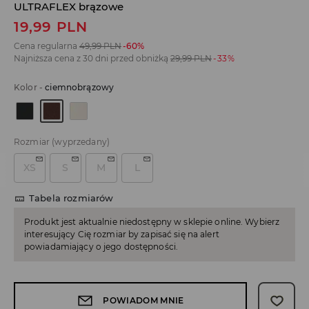
ULTRAFLEX brązowe
19,99
PLN
Cena regularna
49,99
PLN
-60%
Najniższa cena z 30 dni przed obniżką
29,99
PLN
-33%
Kolor
-
ciemnobrązowy
Rozmiar
(wyprzedany)
XS
S
M
L
Tabela rozmiarów
Produkt jest aktualnie niedostępny w sklepie online. Wybierz
interesujący Cię rozmiar by zapisać się na alert
powiadamiający o jego dostępności.
POWIADOM MNIE