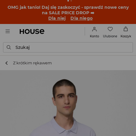
BACK TO SCHOOL
📒
Najlepsze historie zaczynają się
przed dzwonkiem. Wystartuj od nowego fitu!
Dla niej
Dla niego
Ulubione
Konto
Koszyk
Szukaj
Z krótkim rękawem