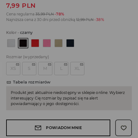
7,99
PLN
Cena regularna
35,99
PLN
-78%
Najniższa cena z 30 dni przed obniżką
12,99
PLN
-38%
Kolor
-
czarny
Rozmiar
(wyprzedany)
XS
S
M
L
XL
Tabela rozmiarów
Produkt jest aktualnie niedostępny w sklepie online. Wybierz
interesujący Cię rozmiar by zapisać się na alert
powiadamiający o jego dostępności.
POWIADOM MNIE