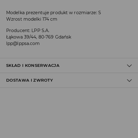
Modelka prezentuje produkt w rozmiarze: S
Wzrost modelki 174 cm
Producent
:
LPP S.A.
Łąkowa 39/44, 80-769 Gdańsk
lpp@lppsa.com
SKŁAD I KONSERWACJA
DOSTAWA I ZWROTY
Materiał I
:
95% BAWEŁNA, 5% ELASTAN
PRAĆ W PRALCE Z MAX. TEMP.30° C - PROCES ŁAGODNY
Polityka dostawy
NIE BIELIĆ
Odbiór w salonie:
NIE SUSZYĆ W SUSZARCE BĘBNOWEJ
ZA DARMO
1–5 dni roboczych
PRASOWAĆ W MAX. TEMP. 110° C - BEZ PARY
Odbiór w ORLEN Paczka:
7,99 PLN
*
NIE CZYŚCIĆ CHEMICZNIE