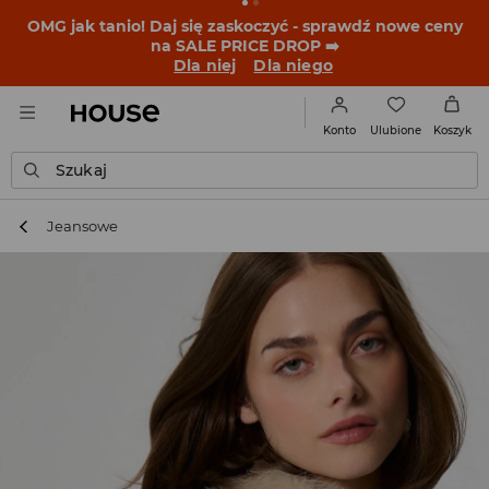
BACK TO SCHOOL
📒
Najlepsze historie zaczynają się
przed dzwonkiem. Wystartuj od nowego fitu!
Dla niej
Dla niego
Ulubione
Konto
Koszyk
Szukaj
Jeansowe