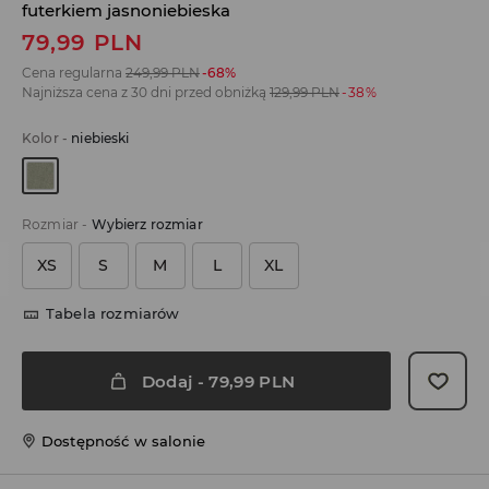
futerkiem jasnoniebieska
79,99
PLN
Cena regularna
249,99
PLN
-68%
Najniższa cena z 30 dni przed obniżką
129,99
PLN
-38%
Kolor
-
niebieski
Rozmiar
-
Wybierz rozmiar
XS
S
M
L
XL
Tabela rozmiarów
Dodaj
-
79,99
PLN
Dostępność w salonie