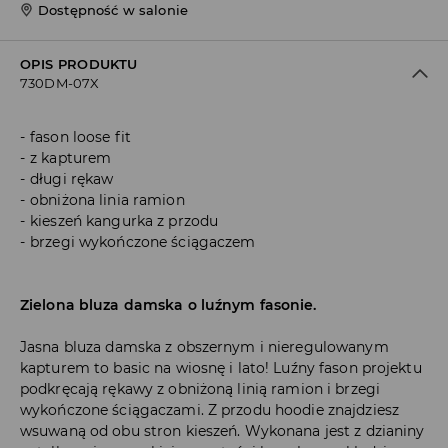
Dostępność w salonie
OPIS PRODUKTU
730DM-07X
fason loose fit
z kapturem
długi rękaw
obniżona linia ramion
kieszeń kangurka z przodu
brzegi wykończone ściągaczem
Zielona bluza damska o luźnym fasonie.
Jasna bluza damska z obszernym i nieregulowanym
kapturem to basic na wiosnę i lato! Luźny fason projektu
podkręcają rękawy z obniżoną linią ramion i brzegi
wykończone ściągaczami. Z przodu hoodie znajdziesz
wsuwaną od obu stron kieszeń. Wykonana jest z dzianiny