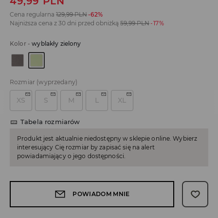
49,99
PLN
Cena regularna
129,99
PLN
-62%
Najniższa cena z 30 dni przed obniżką
59,99
PLN
-17%
Kolor
-
wyblakły zielony
Rozmiar
(wyprzedany)
XS
S
M
L
XL
Tabela rozmiarów
Produkt jest aktualnie niedostępny w sklepie online. Wybierz
interesujący Cię rozmiar by zapisać się na alert
powiadamiający o jego dostępności.
POWIADOM MNIE