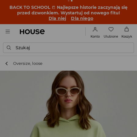
BACK TO SCHOOL
📒
Najlepsze historie zaczynają się
przed dzwonkiem. Wystartuj od nowego fitu!
Dla niej
Dla niego
Ulubione
Konto
Koszyk
Szukaj
Oversize, loose