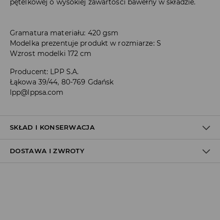
pętelkowej o wysokiej zawartości bawełny w składzie.
Gramatura materiału: 420 gsm
Modelka prezentuje produkt w rozmiarze: S
Wzrost modelki 172 cm
Producent
:
LPP S.A.
Łąkowa 39/44, 80-769 Gdańsk
lpp@lppsa.com
SKŁAD I KONSERWACJA
DOSTAWA I ZWROTY
MATERIAŁ PIERWSZY
:
60% BAWEŁNA, 40% POLIESTER
PRASOWAĆ NA LEWEJ STRONIE
Polityka dostawy
NIE BIELIĆ
Odbiór w salonie:
PRASOWAĆ W MAX. TEMP. 110° C - BEZ PARY
ZA DARMO
PRAĆ W PRALCE Z MAX. TEMP.30° C - PROCES BARDZO