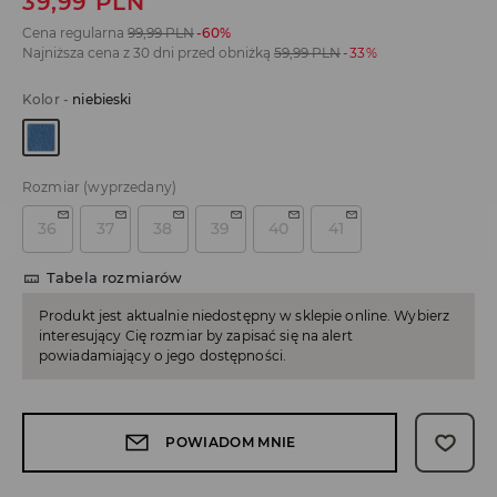
39,99
PLN
Cena regularna
99,99
PLN
-60%
Najniższa cena z 30 dni przed obniżką
59,99
PLN
-33%
Kolor
-
niebieski
Rozmiar
(wyprzedany)
36
37
38
39
40
41
Tabela rozmiarów
Produkt jest aktualnie niedostępny w sklepie online. Wybierz
interesujący Cię rozmiar by zapisać się na alert
powiadamiający o jego dostępności.
POWIADOM MNIE