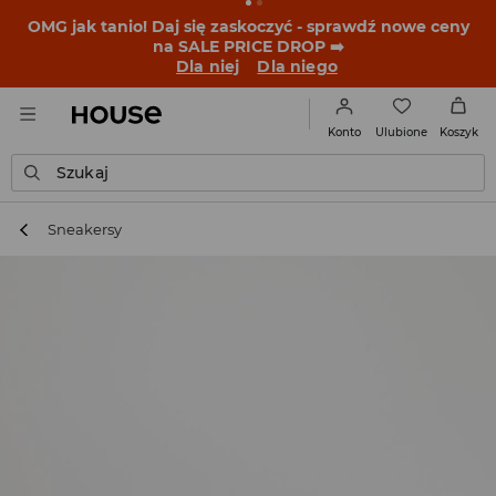
BACK TO SCHOOL
📒
Najlepsze historie zaczynają się
przed dzwonkiem. Wystartuj od nowego fitu!
Dla niej
Dla niego
Ulubione
Konto
Koszyk
Szukaj
Sneakersy