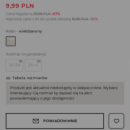
9,99
PLN
Cena regularna
29,99
PLN
-67%
Najniższa cena z 30 dni przed obniżką
19,99
PLN
-50%
Kolor
-
wielobarwny
Rozmiar
(wyprzedany)
36-38
39-41
Tabela rozmiarów
Produkt jest aktualnie niedostępny w sklepie online. Wybierz
interesujący Cię rozmiar by zapisać się na alert
powiadamiający o jego dostępności.
POWIADOM MNIE