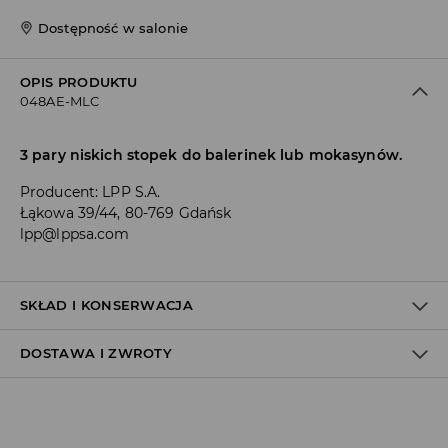
Dostępność w salonie
OPIS PRODUKTU
048AE-MLC
3 pary niskich stopek do balerinek lub mokasynów.
Producent
:
LPP S.A.
Łąkowa 39/44, 80-769 Gdańsk
lpp@lppsa.com
SKŁAD I KONSERWACJA
DOSTAWA I ZWROTY
Materiał I
:
50% BAWEŁNA, 42% POLIAMID, 8% ELASTAN
PRAĆ W PRALCE Z MAX. TEMP.30° C - PROCES ŁAGODNY
Polityka dostawy
NIE BIELIĆ