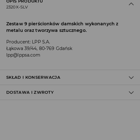
OPIS PRODUKTU
2320X-SLV
Zestaw 9 pierścionków damskich wykonanych z
metalu oraz tworzywa sztucznego.
Producent
:
LPP S.A.
Łąkowa 39/44, 80-769 Gdańsk
lpp@lppsa.com
SKŁAD I KONSERWACJA
DOSTAWA I ZWROTY
Materiał I
:
80% CYNK, 10% MIEDŹ, 10% ŻYWICA SYNTETYCZNA
NIE PRAĆ
Polityka dostawy
NIE BIELIĆ
Odbiór w salonie:
NIE SUSZYĆ W SUSZARCE BĘBNOWEJ
ZA DARMO
1–5 dni roboczych
NIE PRASOWAĆ