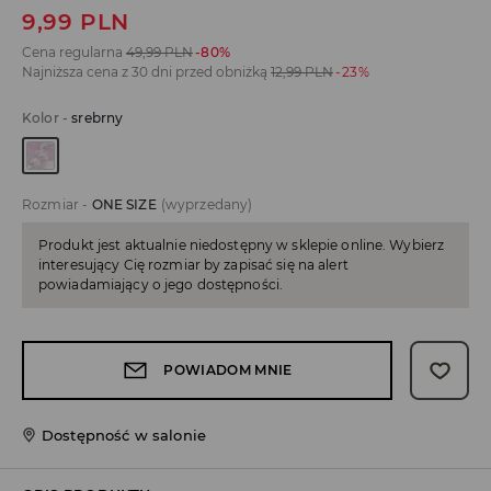
9,99
PLN
Cena regularna
49,99
PLN
-80%
Najniższa cena z 30 dni przed obniżką
12,99
PLN
-23%
Kolor
-
srebrny
Rozmiar
-
ONE SIZE
(wyprzedany)
Produkt jest aktualnie niedostępny w sklepie online. Wybierz
interesujący Cię rozmiar by zapisać się na alert
powiadamiający o jego dostępności.
POWIADOM MNIE
Dostępność w salonie