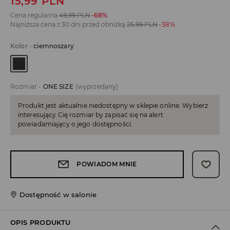
15,99
PLN
Cena regularna
49,99
PLN
-68%
Najniższa cena z 30 dni przed obniżką
25,99
PLN
-38%
Kolor
-
ciemnoszary
Rozmiar
-
ONE SIZE
(wyprzedany)
Produkt jest aktualnie niedostępny w sklepie online. Wybierz
interesujący Cię rozmiar by zapisać się na alert
powiadamiający o jego dostępności.
POWIADOM MNIE
Dostępność w salonie
OPIS PRODUKTU