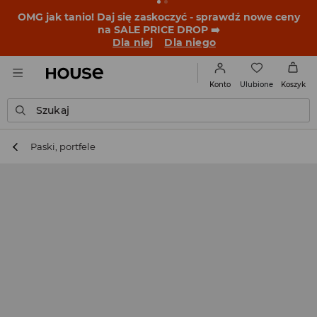
BACK TO SCHOOL
📒
Najlepsze historie zaczynają się
przed dzwonkiem. Wystartuj od nowego fitu!
Dla niej
Dla niego
Ulubione
Konto
Koszyk
Szukaj
Paski, portfele