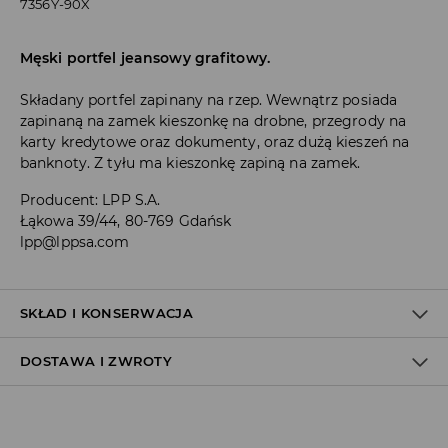
7356Y-90X
Męski portfel jeansowy grafitowy.
Składany portfel zapinany na rzep. Wewnątrz posiada
zapinaną na zamek kieszonkę na drobne, przegrody na
karty kredytowe oraz dokumenty, oraz dużą kieszeń na
banknoty. Z tyłu ma kieszonkę zapiną na zamek.
Producent
:
LPP S.A.
Łąkowa 39/44, 80-769 Gdańsk
lpp@lppsa.com
SKŁAD I KONSERWACJA
DOSTAWA I ZWROTY
Materiał I
:
100% POLIESTER
Materiał II
:
100% POLIESTER
Polityka dostawy
NIE PRAĆ